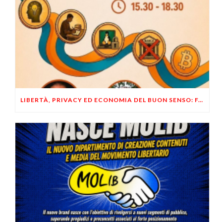
LIBERTÀ, PRIVACY ED ECONOMIA DEL BUON SENSO: FACCO E MUSUMECI A CASALECCHIO DI RENO (BO)