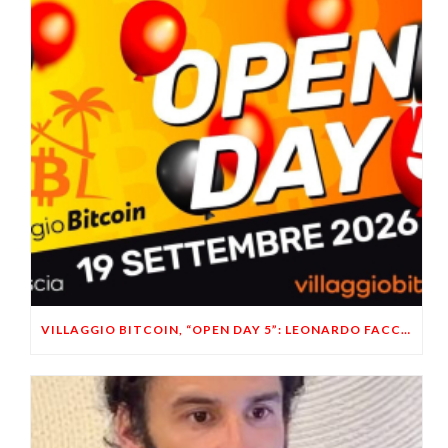
VILLAGGIO BITCOIN, “OPEN DAY 5”: LEONARDO FACCO OSPITE A BRESCIA