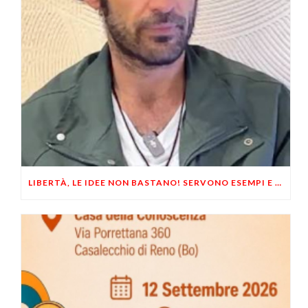
LIBERTÀ, LE IDEE NON BASTANO! SERVONO ESEMPI E UN PO’ DI COERENZA