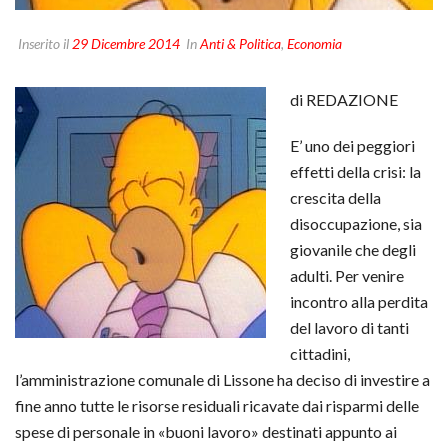
Inserito il
29 Dicembre 2014
In
Anti & Politica
,
Economia
di REDAZIONE
E’ uno dei peggiori
effetti della crisi: la
crescita della
disoccupazione, sia
giovanile che degli
adulti. Per venire
incontro alla perdita
del lavoro di tanti
cittadini,
l’amministrazione comunale di Lissone ha deciso di investire a
fine anno tutte le risorse residuali ricavate dai risparmi delle
spese di personale in «buoni lavoro» destinati appunto ai