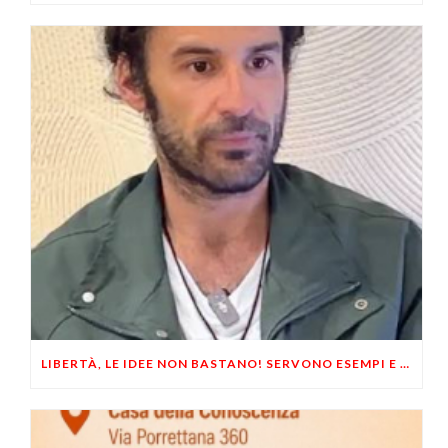
LIBERTÀ, LE IDEE NON BASTANO! SERVONO ESEMPI E UN PO’ DI COERENZA