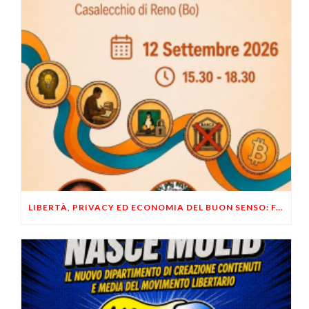
LIBERTÀ, PRIVACY ED ECONOMIA DEL BUON SENSO: FACCO E MUSUMECI A CASALECCHIO DI RENO (BO)