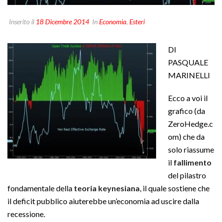
Inserito il
18 Dicembre 2014
In
Economia
,
Esteri
DI
PASQUALE
MARINELLI
Ecco a voi il
grafico (da
ZeroHedge.c
om) che da
solo riassume
il
fallimento
del pilastro
fondamentale della
teoria keynesiana
, il quale sostiene che
il deficit pubblico aiuterebbe un’economia ad uscire dalla
recessione.