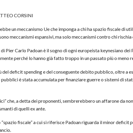
ATTEO CORSINI
rebbe un meccanismo Ue che imponga a chi ha spazio fiscale di utili
 sono meccanismi espansivi, ma solo meccanismi contro chi rischia d
 di Pier Carlo Padoan è il sogno di ogni europeista keynesiano de
amente perché lo hanno già fatto troppo in un passato più o meno r
ù del deficit spending e del conseguente debito pubblico, oltre a ess
i pubblici è stata accumulata per finanziare guerre o sistemi di stat
i” che, a detta dei proponenti, sembrerebbero un affarone da non f
manti di quelli ex ante.
spazio fiscale” a cui si riferisce Padoan riguarda il minor deficit pu
ancio.