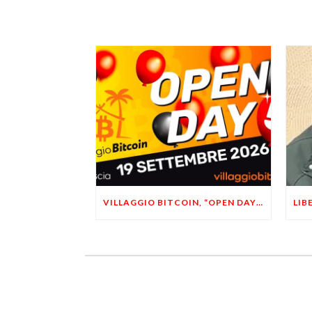
VILLAGGIO BITCOIN, “OPEN DAY 5”: LEONARDO FACCO OSPITE A BRESCIA