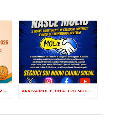
LIBERTÀ, PRIVACY ED ECONOMIA DEL BUON SENSO: FACCO E MUSUMECI A CASALECCHIO DI RENO (BO)
ARRIVA MOLIB, UN ALTRO MODO DI COMUNICARE LIBERTARIO