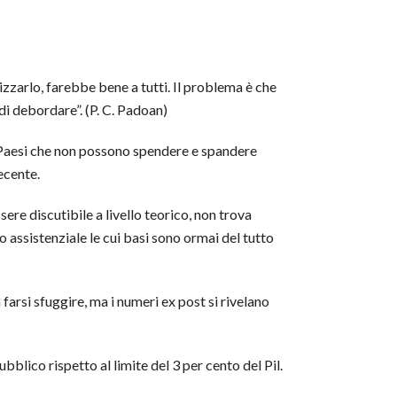
zzarlo, farebbe bene a tutti. Il problema è che
i debordare”. (P. C. Padoan)
i Paesi che non possono spendere e spandere
ecente.
ere discutibile a livello teorico, non trova
o assistenziale le cui basi sono ormai del tutto
arsi sfuggire, ma i numeri ex post si rivelano
bblico rispetto al limite del 3 per cento del Pil.