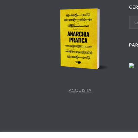
CE
PA
ACQUISTA