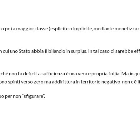
 poi a maggiori tasse (esplicite o implicite, mediante monetizzazion
cui uno Stato abbia il bilancio in surplus. In tal caso ci sarebbe ef
rché non fa deficit a sufficienza è una vera e propria follia. Ma in
ono spinti verso zero ma addirittura in territorio negativo, non c’è l
o per non “sfigurare”.