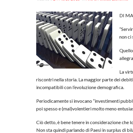
DI M
“Servi
non ci
Quello
allegr
La virt
riscontri nella storia. La maggior parte dei debit
incompatibili con l’evoluzione demografica.
Periodicamente si invocano “investimenti pubblic
poi spesso e (mal)volentieri molto meno entusias
Ciò detto, è bene tenere in considerazione che lo “
Non sta quindi parlando di Paesi in surplus di bil