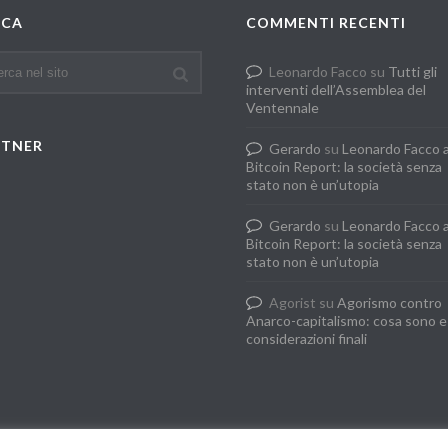
RCA
COMMENTI RECENTI
Leonardo Facco
su
Tutti gli
interventi dell’Assemblea del
Ventennale
RTNER
Gerardo
su
Leonardo Facco 
Bitcoin Report: la società senza
stato non è un’utopia
Gerardo
su
Leonardo Facco 
Bitcoin Report: la società senza
stato non è un’utopia
Agorist
su
Agorismo contro
Anarco-capitalismo: cosa sono e
considerazioni finali