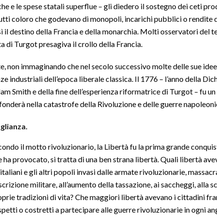
 e le spese statali superflue – gli diedero il sostegno dei ceti pro
i tutti coloro che godevano di monopoli, incarichi pubblici o rendite 
il destino della Francia e della monarchia. Molti osservatori del tem
 di Turgot presagiva il crollo della Francia.
e, non immaginando che nel secolo successivo molte delle sue idee
enze industriali dell’epoca liberale classica. Il 1776 – l’anno della 
am Smith e della fine dell’esperienza riformatrice di Turgot – fu un 
fonderà nella catastrofe della Rivoluzione e delle guerre napoleon
glianza.
ondo il motto rivoluzionario, la Libertà fu la prima grande conquis
 ha provocato, si tratta di una ben strana libertà. Quali libertà av
 italiani e gli altri popoli invasi dalle armate rivoluzionarie, massac
crizione militare, all’aumento della tassazione, ai saccheggi, alla s
prie tradizioni di vita? Che maggiori libertà avevano i cittadini fran
petti o costretti a partecipare alle guerre rivoluzionarie in ogni a