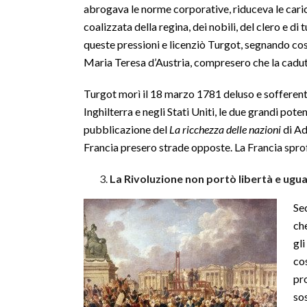
abrogava le norme corporative, riduceva le cariche
coalizzata della regina, dei nobili, del clero e d
queste pressioni e licenziò Turgot, segnando così 
Maria Teresa d’Austria, compresero che la caduta
Turgot morì il 18 marzo 1781 deluso e sofferent
Inghilterra e negli Stati Uniti, le due grandi pot
pubblicazione del
La ricchezza delle nazioni
di Ad
Francia presero strade opposte. La Francia spro
La Rivoluzione non portò libertà e ugua
Sec
che
gli
cos
pro
sos