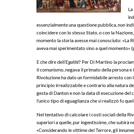
La 
ind
essenzialmente una questione pubblica, non indiv
coincidere con lo stesso Stato, o con la Nazione,
momento la storia avesse mai conosciuto: «La Riv
aveva mai sperimentato sino a quel momento» (p
E che dire dell’
Egalité
? Per Di Martino la proclam
il comunismo, negava il primato della persona e il
Rivoluzione ha dato un formidabile arresto con l
principio irrealizzabile e contrario alla natura 
gesta di Danton e non la data di esecuzione del
l’unico tipo di eguaglianza che si realizzò fu que
Nel tentativo di calcolare i costi sociali della 
superiori a quelle, pur ingentissime, che subirà 
«Considerando le vittime del Terrore, gli innumer