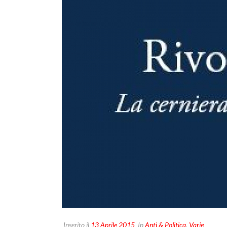
Inserito il
13 Aprile 2015
In
Anti & Politica
,
Varie