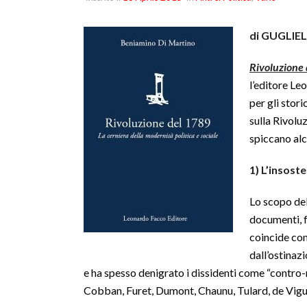
di GUGLIE
Rivoluzione 
l’editore Le
per gli stor
sulla Rivolu
spiccano alc
1) L’insoste
Lo scopo dell
documenti, fa
coincide con
dall’ostinaz
e ha spesso denigrato i dissidenti come “contro-
Cobban, Furet, Dumont, Chaunu, Tulard, de Vigue