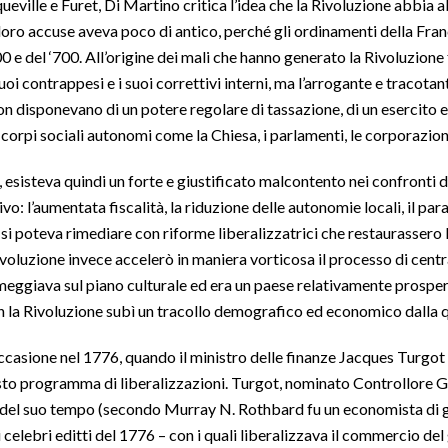
queville e Furet, Di Martino critica l’idea che la Rivoluzione abbia a
e loro accuse aveva poco di antico, perché gli ordinamenti della Fr
0 e del ‘700. All’origine dei mali che hanno generato la Rivoluzione
oi contrappesi e i suoi correttivi interni, ma l’arrogante e tracota
non disponevano di un potere regolare di tassazione, di un esercito
corpi sociali autonomi come la Chiesa, i parlamenti, le corporazioni,
o, esisteva quindi un forte e giustificato malcontento nei confront
l’aumentata fiscalità, la riduzione delle autonomie locali, il paras
ie si poteva rimediare con riforme liberalizzatrici che restaurassero l
oluzione invece accelerò in maniera vorticosa il processo di centra
rimeggiava sul piano culturale ed era un paese relativamente prosp
, con la Rivoluzione subì un tracollo demografico ed economico dalla q
casione nel 1776, quando il ministro delle finanze Jacques Turgot fu
vasto programma di liberalizzazioni. Turgot, nominato Controllore Ge
li del suo tempo (secondo Murray N. Rothbard fu un economista di
sui celebri editti del 1776 – con i quali liberalizzava il commercio de