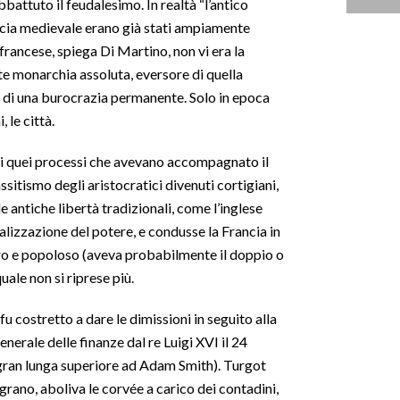
bbattuto il feudalesimo. In realtà “l’antico
ancia medievale erano già stati ampiamente
 francese, spiega Di Martino, non vi era la
nte monarchia assoluta, eversore di quella
 e di una burocrazia permanente. Solo in epoca
 le città.
i di quei processi che avevano accompagnato il
sitismo degli aristocratici divenuti cortigiani,
e antiche libertà tradizionali, come l’inglese
lizzazione del potere, e condusse la Francia in
ero e popoloso (aveva probabilmente il doppio o
uale non si riprese più.
 costretto a dare le dimissioni in seguito alla
nerale delle finanze dal re Luigi XVI il 24
 gran lunga superiore ad Adam Smith). Turgot
l grano, aboliva le corvée a carico dei contadini,