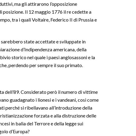
duttivi, ma gli attirarono l’opposizione
di posizione. Il 12 maggio 1776 il re cedette a
po, tra i quali Voltaire, Federico II di Prussia e
 sarebbero state accettate e sviluppate in
Dichiarazione d’Indipendenza americana, della
bivio storico nel quale i paesi anglosassoni e la
iche, perdendo per sempre il suo primato.
ta dell’89. Considerato però il numero di vittime
evano guadagnato i lionesi e i vandeani, così come
rati perché si ribellavano all’introduzione della
cristianizzazione forzata e alla distruzione delle
cesi in balia del Terrore e della legge sui
ngolo d’Europa?