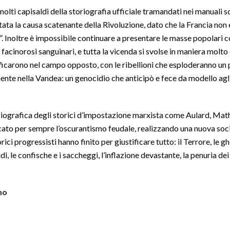
, molti capisaldi della storiografia ufficiale tramandati nei manuali 
stata la causa scatenante della Rivoluzione, dato che la Francia non 
ne”. Inoltre è impossibile continuare a presentare le masse popolari 
facinorosi sanguinari, e tutta la vicenda si svolse in maniera molto 
ificarono nel campo opposto, con le ribellioni che esploderanno un p
mente nella Vandea: un genocidio che anticipò e fece da modello agl
agiografica degli storici d’impostazione marxista come Aulard, Mat
cato per sempre l’oscurantismo feudale, realizzando una nuova socie
ci progressisti hanno finito per giustificare tutto: il Terrore, le gh
idi, le confische e i saccheggi, l’inflazione devastante, la penuria de
mo