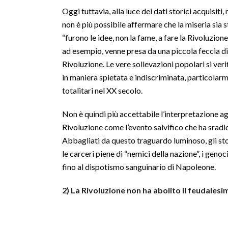
Oggi tuttavia, alla luce dei dati storici acquisiti
non è più possibile affermare che la miseria sia 
“furono le idee, non la fame, a fare la Rivoluzio
ad esempio, venne presa da una piccola feccia di 
Rivoluzione. Le vere sollevazioni popolari si ver
in maniera spietata e indiscriminata, particolar
totalitari nel XX secolo.
Non è quindi più accettabile l’interpretazione 
Rivoluzione come l’evento salvifico che ha sradi
Abbagliati da questo traguardo luminoso, gli stori
le carceri piene di “nemici della nazione”, i genoc
fino al dispotismo sanguinario di Napoleone.
2) La Rivoluzione non ha abolito il feudalesi