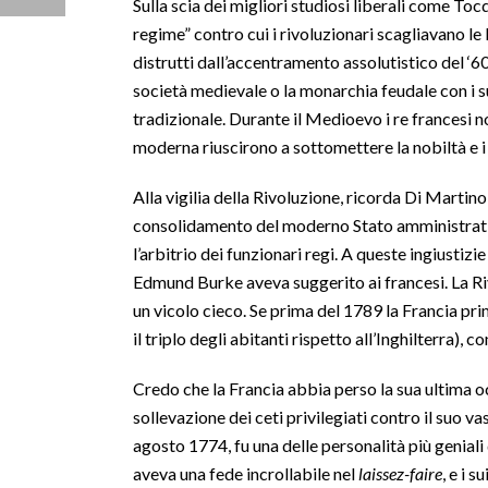
Sulla scia dei migliori studiosi liberali come Toc
regime” contro cui i rivoluzionari scagliavano l
distrutti dall’accentramento assolutistico del ‘60
società medievale o la monarchia feudale con i su
tradizionale. Durante il Medioevo i re francesi 
moderna riuscirono a sottomettere la nobiltà e i 
Alla vigilia della Rivoluzione, ricorda Di Martin
consolidamento del moderno Stato amministrativo: 
l’arbitrio dei funzionari regi. A queste ingiustiz
Edmund Burke aveva suggerito ai francesi. La Riv
un vicolo cieco. Se prima del 1789 la Francia p
il triplo degli abitanti rispetto all’Inghilterra)
Credo che la Francia abbia perso la sua ultima oc
sollevazione dei ceti privilegiati contro il suo 
agosto 1774, fu una delle personalità più genia
aveva una fede incrollabile nel
laissez-faire
, e i 