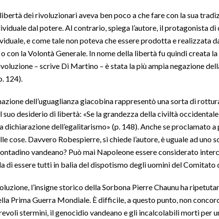
libertà dei rivoluzionari aveva ben poco a che fare con la sua tradi
ividuale dal potere. Al contrario, spiega l’autore, il protagonista di
iduale, e come tale non poteva che essere prodotta e realizzata dall
 o con la Volontà Generale. In nome della libertà fu quindi creata l
oluzione – scrive Di Martino – è stata la più ampia negazione della 
. 124).
azione dell’uguaglianza giacobina rappresentò una sorta di rottura
 suo desiderio di libertà: «Se la grandezza della civiltà occidentale 
a dichiarazione dell’egalitarismo» (p. 148). Anche se proclamato a
delle cose. Davvero Robespierre, si chiede l’autore, è uguale ad un
 contadino vandeano? Può mai Napoleone essere considerato interca
lla di essere tutti in balia del dispotismo degli uomini del Comitato 
Rivoluzione, l’insigne storico della Sorbona Pierre Chaunu ha ripetu
nella Prima Guerra Mondiale. È difficile, a questo punto, non conco
evoli stermini, il genocidio vandeano e gli incalcolabili morti per u