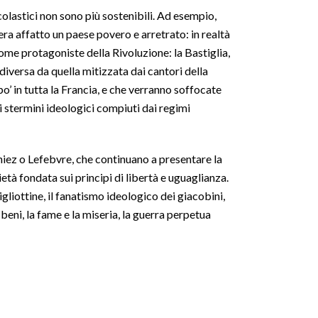
scolastici non sono più sostenibili. Ad esempio,
era affatto un paese povero e arretrato: in realtà
come protagoniste della Rivoluzione: la Bastiglia,
diversa da quella mitizzata dai cantori della
o’ in tutta la Francia, e che verranno soffocate
i stermini ideologici compiuti dai regimi
hiez o Lefebvre, che continuano a presentare la
tà fondata sui principi di libertà e uguaglianza.
igliottine, il fanatismo ideologico dei giacobini,
i beni, la fame e la miseria, la guerra perpetua