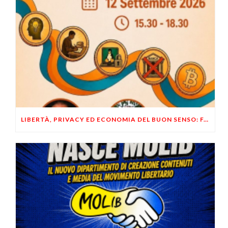
LIBERTÀ, PRIVACY ED ECONOMIA DEL BUON SENSO: FACCO E MUSUMECI A CASALECCHIO DI RENO (BO)