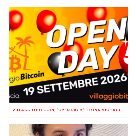
VILLAGGIO BITCOIN, “OPEN DAY 5”: LEONARDO FACCO OSPITE A BRESCIA