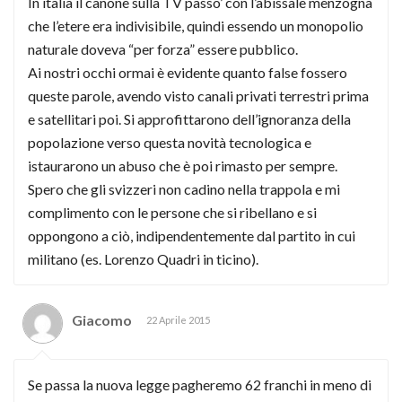
In italia il canone sulla TV passo’ con l’abissale menzogna
che l’etere era indivisibile, quindi essendo un monopolio
naturale doveva “per forza” essere pubblico.
Ai nostri occhi ormai è evidente quanto false fossero
queste parole, avendo visto canali privati terrestri prima
e satellitari poi. Si approfittarono dell’ignoranza della
popolazione verso questa novità tecnologica e
istaurarono un abuso che è poi rimasto per sempre.
Spero che gli svizzeri non cadino nella trappola e mi
complimento con le persone che si ribellano e si
oppongono a ciò, indipendentemente dal partito in cui
militano (es. Lorenzo Quadri in ticino).
Giacomo
22 Aprile 2015
Se passa la nuova legge pagheremo 62 franchi in meno di