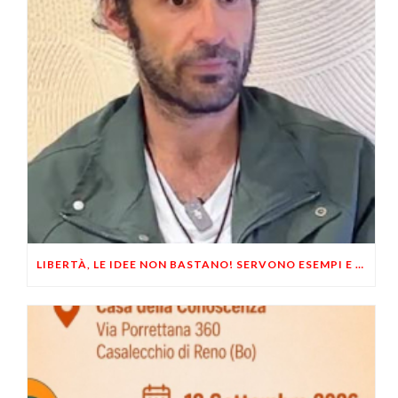
LIBERTÀ, LE IDEE NON BASTANO! SERVONO ESEMPI E UN PO’ DI COERENZA