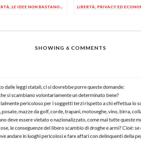
LIBERTÀ, LE IDEE NON BASTANO! SERVONO ESEMPI E UN PO’ DI COERENZA
SHOWING 6 COMMENTS
to dalle leggi statali, ci si dovrebbe porre queste domande:
 che si scambiano volontariamente un determinato bene?
zialmente pericoloso per i soggetti terzi rispetto a chi effettua l
osate, mazze da golf, corde, trapani, motoseghe, vino, birra, colla,
no deve essere vietato o nazionalizzato, come mai tutte queste me
le cose, le conseguenze del libero scambio di droghe e armi? Cioè: 
ve andare in luoghi pericolosi e fare affari con delinquenti della peg