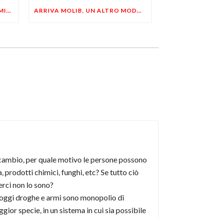
LIBERTÀ, PRIVACY ED ECONOMIA DEL BUON SENSO: FACCO E MUSUMECI A CASALECCHIO DI RENO (BO)
ARRIVA MOLIB, UN ALTRO MODO DI COMUNICARE LIBERTARIO
o scambio, per quale motivo le persone possono
 prodotti chimici, funghi, etc? Se tutto ciò
rci non lo sono?
se oggi droghe e armi sono monopolio di
gior specie, in un sistema in cui sia possibile