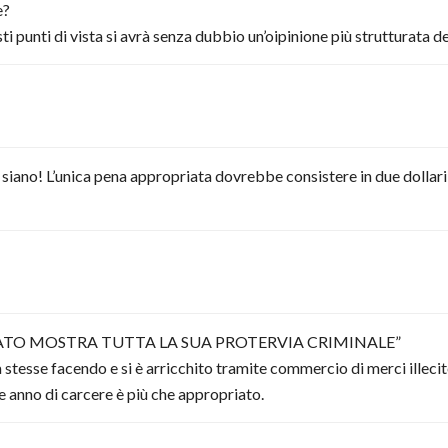
e?
i punti di vista si avrà senza dubbio un’oipinione più strutturata de
 lo siano! L’unica pena appropriata dovrebbe consistere in due dolla
TATO MOSTRA TUTTA LA SUA PROTERVIA CRIMINALE”
stesse facendo e si è arricchito tramite commercio di merci illecite
 anno di carcere è più che appropriato.