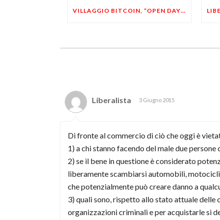
VILLAGGIO BITCOIN, “OPEN DAY 5”: LEONARDO FACCO OSPITE A BRESCIA
Liberalista
3 Giugno 2015
Di fronte al commercio di ciò che oggi è vieta
1) a chi stanno facendo del male due persone
2) se il bene in questione è considerato poten
liberamente scambiarsi automobili, motocicli, p
che potenzialmente può creare danno a qualcu
3) quali sono, rispetto allo stato attuale del
organizzazioni criminali e per acquistarle si de