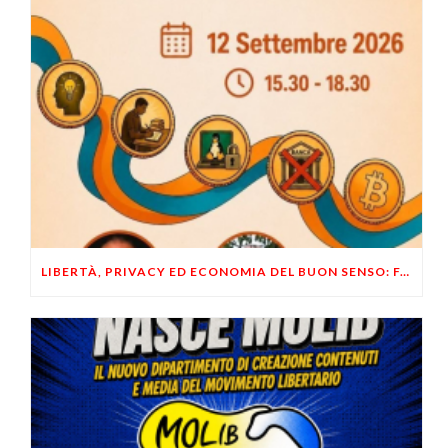
LIBERTÀ, PRIVACY ED ECONOMIA DEL BUON SENSO: FACCO E MUSUMECI A CASALECCHIO DI RENO (BO)