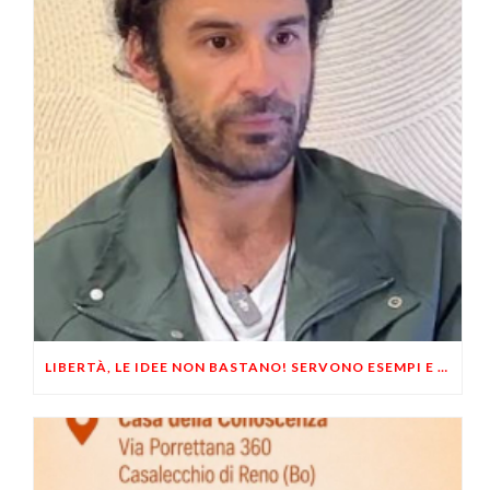
LIBERTÀ, LE IDEE NON BASTANO! SERVONO ESEMPI E UN PO’ DI COERENZA