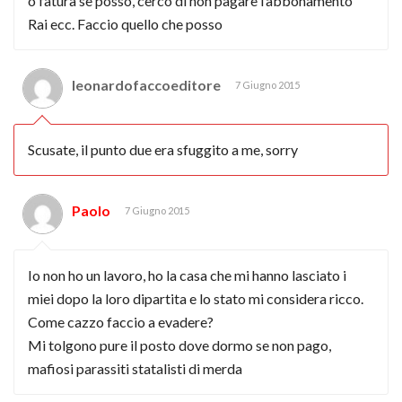
o fatura se posso, cerco di non pagare l’abbonamento
Rai ecc. Faccio quello che posso
leonardofaccoeditore
7 Giugno 2015
Scusate, il punto due era sfuggito a me, sorry
Paolo
7 Giugno 2015
Io non ho un lavoro, ho la casa che mi hanno lasciato i
miei dopo la loro dipartita e lo stato mi considera ricco.
Come cazzo faccio a evadere?
Mi tolgono pure il posto dove dormo se non pago,
mafiosi parassiti statalisti di merda