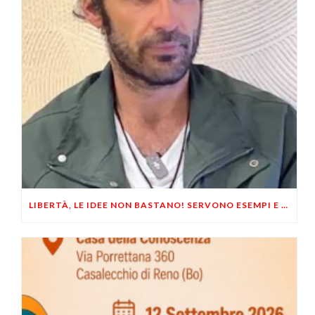
LIBERTÀ, LE IDEE NON BASTANO! SERVONO ESEMPI E UN PO’ DI COERENZA