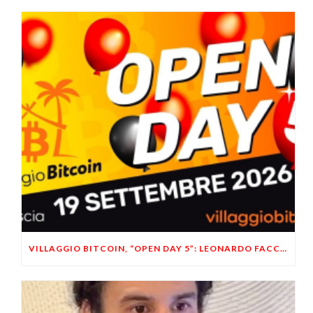
VILLAGGIO BITCOIN, “OPEN DAY 5”: LEONARDO FACCO OSPITE A BRESCIA