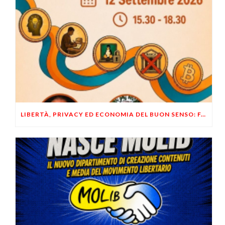
LIBERTÀ, PRIVACY ED ECONOMIA DEL BUON SENSO: FACCO E MUSUMECI A CASALECCHIO DI RENO (BO)