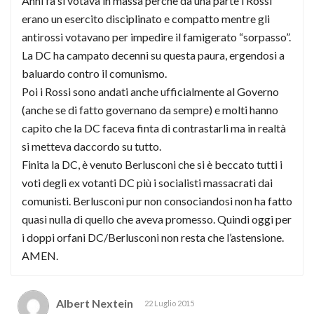
Anni fa si votava in massa perchè da una parte i Rossi
erano un esercito disciplinato e compatto mentre gli
antirossi votavano per impedire il famigerato “sorpasso”.
La DC ha campato decenni su questa paura, ergendosi a
baluardo contro il comunismo.
Poi i Rossi sono andati anche ufficialmente al Governo
(anche se di fatto governano da sempre) e molti hanno
capito che la DC faceva finta di contrastarli ma in realtà
si metteva daccordo su tutto.
Finita la DC, è venuto Berlusconi che si è beccato tutti i
voti degli ex votanti DC più i socialisti massacrati dai
comunisti. Berlusconi pur non consociandosi non ha fatto
quasi nulla di quello che aveva promesso. Quindi oggi per
i doppi orfani DC/Berlusconi non resta che l’astensione.
AMEN.
Albert Nextein
22 Luglio 2015