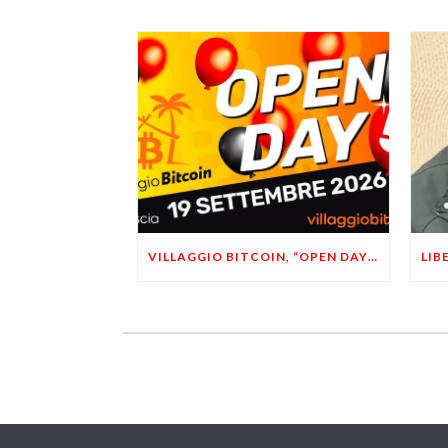
VILLAGGIO BITCOIN, “OPEN DAY 5”: LEONARDO FACCO OSPITE A BRESCIA