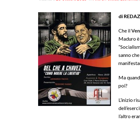
di REDA
Che il
Ven
Maduro è c
“Socialism
sanno che 
manifestan
Ma quando 
poi?
L’inizio r
dell’eserc
l’altro er