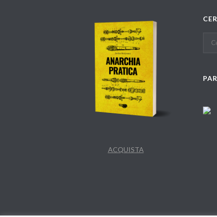
CE
PA
ACQUISTA