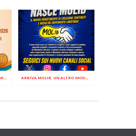
LIBERTÀ, PRIVACY ED ECONOMIA DEL BUON SENSO: FACCO E MUSUMECI A CASALECCHIO DI RENO (BO)
ARRIVA MOLIB, UN ALTRO MODO DI COMUNICARE LIBERTARIO