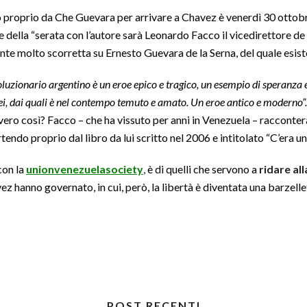
o proprio da Che Guevara per arrivare a Chavez è venerdì 30 ottobr
 della “serata con l’autore sarà Leonardo Facco il vicedirettore d
nte molto scorretta su Ernesto Guevara de la Serna, del quale esisto
voluzionario argentino è un eroe epico e tragico, un esempio di speranza e 
ei, dai quali è nel contempo temuto e amato. Un eroe antico e moderno”
ero così? Facco – che ha vissuto per anni in Venezuela – racconter
ndo proprio dal libro da lui scritto nel 2006 e intitolato “C’era una
con la
unionvenezuelasociety
,
è di quelli che servono a
ridare all
vez hanno governato, in cui, però, la libertà è diventata una barzelle
POST RECENTI