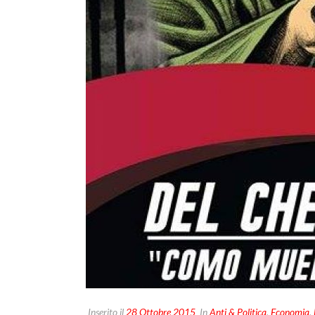
Inserito il
28 Ottobre 2015
In
Anti & Politica
,
Economia
,