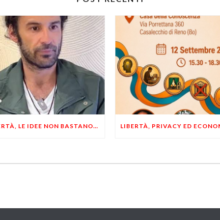
LIBERTÀ, LE IDEE NON BASTANO! SERVONO ESEMPI E UN PO’ DI COERENZA