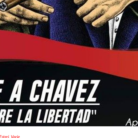
Esteri
,
Varie