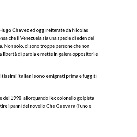
a Hugo Chavez
ed oggi reiterate da Nicolas
sa che il Venezuela sia una specie di eden del
lia. Non solo, ci sono troppe persone che non
la libertà di parola e mette in galera oppositori e
ltissimi italiani sono emigrati
prima e fuggiti
e del 1998, allorquando l’ex colonello golpista
tire i panni del novello
Che Guevara
(l’uno e