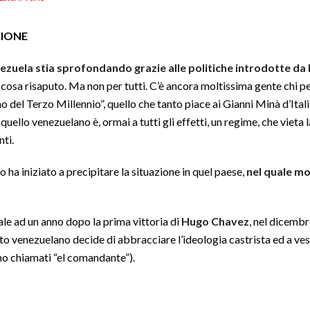
ZIONE
ezuela stia sprofondando grazie alle politiche introdotte d
osa risaputo. Ma non per tutti. C’è ancora moltissima gente chi pen
o del Terzo Millennio”, quello che tanto piace ai Gianni Minà d’Ita
quello venezuelano è, ormai a tutti gli effetti, un regime, che vieta 
ti.
ha iniziato a precipitare la situazione in quel paese,
nel quale mo
isale ad un anno dopo la prima vittoria di
Hugo Chavez
, nel dicembr
ito venezuelano decide di abbracciare l’ideologia castrista ed a ves
ano chiamati “el comandante”).