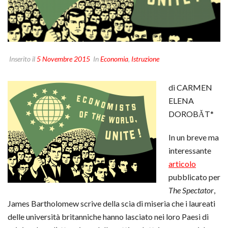
Inserito il
5 Novembre 2015
In
Economia
,
Istruzione
di CARMEN
ELENA
DOROBĂT*
In un breve ma
interessante
articolo
pubblicato per
The Spectator
,
James Bartholomew scrive della scia di miseria che i laureati
delle università britanniche hanno lasciato nei loro Paesi di