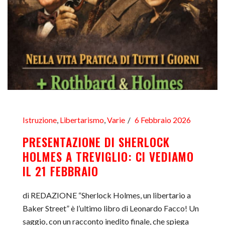
Istruzione
,
Libertarismo
,
Varie
6 Febbraio 2026
PRESENTAZIONE DI SHERLOCK
HOLMES A TREVIGLIO: CI VEDIAMO
IL 21 FEBBRAIO
di REDAZIONE “Sherlock Holmes, un libertario a
Baker Street” è l’ultimo libro di Leonardo Facco! Un
saggio, con un racconto inedito finale, che spiega