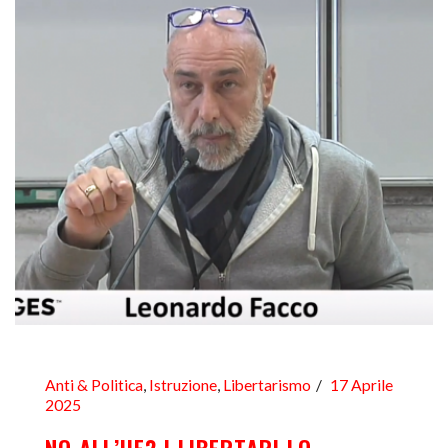
Anti & Politica
,
Istruzione
,
Libertarismo
17 Aprile
2025