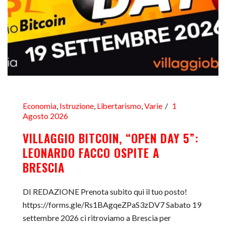
Economia
,
Istruzione
,
Libertarismo
,
Varie
1
Agosto 2026
VILLAGGIO BITCOIN, “OPEN DAY 5”:
LEONARDO FACCO OSPITE A
BRESCIA
DI REDAZIONE Prenota subito qui il tuo posto!
https://forms.gle/Rs1BAgqeZPaS3zDV7 Sabato 19
settembre 2026 ci ritroviamo a Brescia per