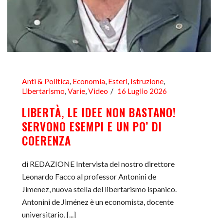
Anti & Politica
,
Economia
,
Esteri
,
Istruzione
,
Libertarismo
,
Varie
,
Video
16 Luglio 2026
LIBERTÀ, LE IDEE NON BASTANO!
SERVONO ESEMPI E UN PO’ DI
COERENZA
di REDAZIONE Intervista del nostro direttore
Leonardo Facco al professor Antonini de
Jimenez, nuova stella del libertarismo ispanico.
Antonini de Jiménez è un economista, docente
universitario, [...]