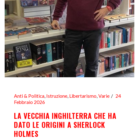
Anti & Politica
,
Istruzione
,
Libertarismo
,
Varie
24
Febbraio 2026
LA VECCHIA INGHILTERRA CHE HA
DATO LE ORIGINI A SHERLOCK
HOLMES