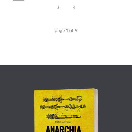
8
9
page
1
of
9