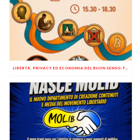
LIBERTÀ, PRIVACY ED ECONOMIA DEL BUON SENSO: FACCO E MUSUMECI A CASALECCHIO DI RENO (BO)