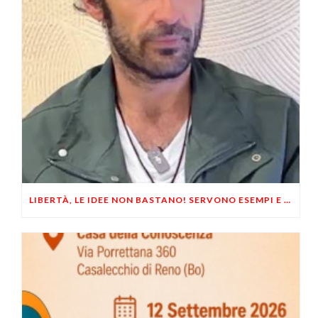
LIBERTÀ, LE IDEE NON BASTANO! SERVONO ESEMPI E UN PO’ DI COERENZA