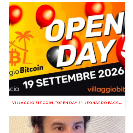
VILLAGGIO BITCOIN, “OPEN DAY 5”: LEONARDO FACCO OSPITE A BRESCIA