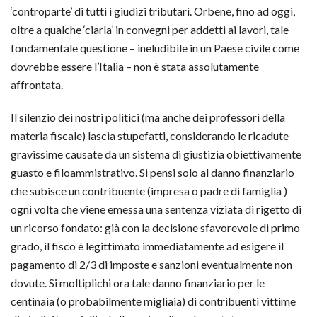
‘controparte’ di tutti i giudizi tributari. Orbene, fino ad oggi,
oltre a qualche ‘ciarla’ in convegni per addetti ai lavori, tale
fondamentale questione – ineludibile in un Paese civile come
dovrebbe essere l’Italia – non è stata assolutamente
affrontata.
Il silenzio dei nostri politici (ma anche dei professori della
materia fiscale) lascia stupefatti, considerando le ricadute
gravissime causate da un sistema di giustizia obiettivamente
guasto e filoammistrativo. Si pensi solo al danno finanziario
che subisce un contribuente (impresa o padre di famiglia )
ogni volta che viene emessa una sentenza viziata di rigetto di
un ricorso fondato: già con la decisione sfavorevole di primo
grado, il fisco è legittimato immediatamente ad esigere il
pagamento di 2/3 di imposte e sanzioni eventualmente non
dovute. Si moltiplichi ora tale danno finanziario per le
centinaia (o probabilmente migliaia) di contribuenti vittime