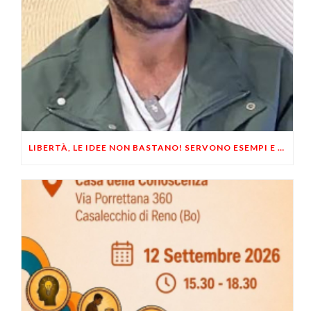
LIBERTÀ, LE IDEE NON BASTANO! SERVONO ESEMPI E UN PO’ DI COERENZA