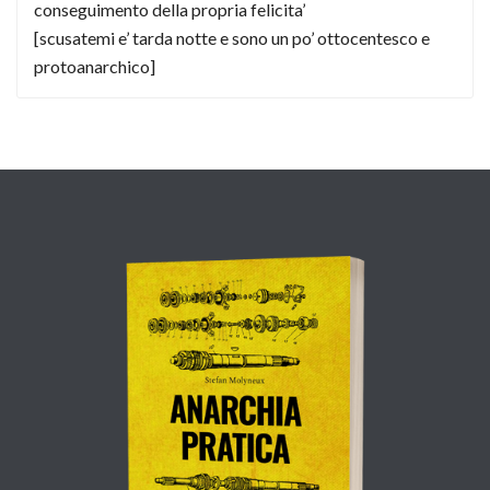
conseguimento della propria felicita’
[scusatemi e’ tarda notte e sono un po’ ottocentesco e
protoanarchico]