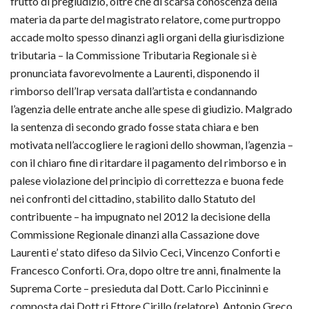
frutto di pregiudizio, oltre che di scarsa conoscenza della
materia da parte del magistrato relatore, come purtroppo
accade molto spesso dinanzi agli organi della giurisdizione
tributaria – la Commissione Tributaria Regionale si è
pronunciata favorevolmente a Laurenti, disponendo il
rimborso dell’Irap versata dall’artista e condannando
l’agenzia delle entrate anche alle spese di giudizio. Malgrado
la sentenza di secondo grado fosse stata chiara e ben
motivata nell’accogliere le ragioni dello showman, l’agenzia –
con il chiaro fine di ritardare il pagamento del rimborso e in
palese violazione del principio di correttezza e buona fede
nei confronti del cittadino, stabilito dallo Statuto del
contribuente – ha impugnato nel 2012 la decisione della
Commissione Regionale dinanzi alla Cassazione dove
Laurenti e’ stato difeso da Silvio Ceci, Vincenzo Conforti e
Francesco Conforti. Ora, dopo oltre tre anni, finalmente la
Suprema Corte – presieduta dal Dott. Carlo Piccininni e
composta dai Dott.ri Ettore Cirillo (relatore), Antonio Greco,