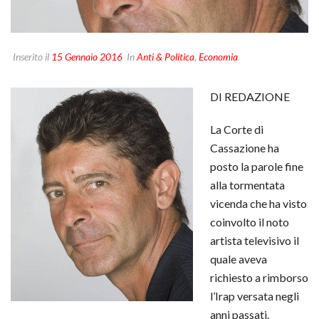
Inserito il
15 Gennaio 2016
In
Anti & Politica
,
Economia
DI REDAZIONE
La Corte di
Cassazione ha
posto la parole fine
alla tormentata
vicenda che ha visto
coinvolto il noto
artista televisivo il
quale aveva
richiesto a rimborso
l’Irap versata negli
anni passati.