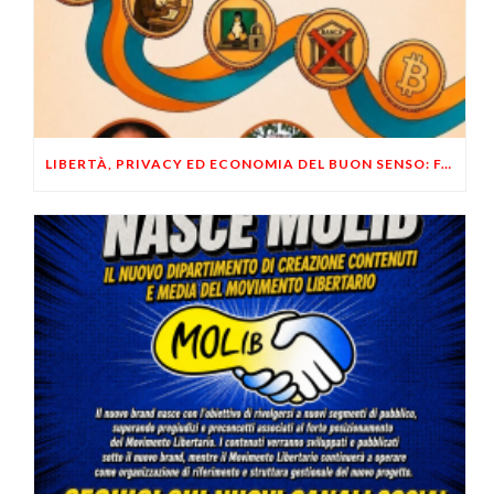
LIBERTÀ, PRIVACY ED ECONOMIA DEL BUON SENSO: FACCO E MUSUMECI A CASALECCHIO DI RENO (BO)