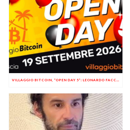
VILLAGGIO BITCOIN, “OPEN DAY 5”: LEONARDO FACCO OSPITE A BRESCIA