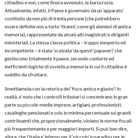
cittadino e non, come finora avvenuto, la burocrazia.
Attualmente, infatti, il Paese è governato da un ‘apparato’
costituito da non più di trenta persone (che potrebbero
essere definite non a torto ‘tiranni’, come gli ateniesi di antica
memoria), rappresentate da alcuni alti magistrati e dirigenti
ministeriali. La stessa classe politica – troppo inesperta ed
incompetente – è stata ‘scalzata’ da questi ‘papaveri’ che
gestiscono totalmente il paese, secondo contorte ed
inefficienti logiche di sovietica memoria in cui il cittadino è
suddito da sfruttare.
Smettiamola con la retorica del ‘fisco amico e giusto’! In
realtà, e’ noto che i controlli tributari si concentrano in gran
parte su piccole-medie imprese, artigiani, professionisti,
casalinghe pensionati e solo in minima percentuale sui grandi
contribuenti che, proporzionalmente, violano le norme fiscali
più frequentemente e per maggiori importi. Si può ben dire,
allora, che l’Italia e’ inferno per il ‘piccolo’ e paradiso per le