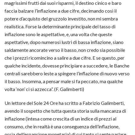
magrissimi frutti dai suoi risparmi, il destino cinico e baro
faccia balzare l’inflazione a due cifre, decimando così il
potere d’acquisto del gruzzolo investito, non mi sembra
realistica. Forse la determinante principale del tasso di
inflazione sono le aspettative, e, una volta che queste
aspettative, dopo numerosi lustri di bassa inflazione, siano
saldamente ancorate verso il basso, non credo sia possibile
che i prezzi ricomincino a salire a due cifre. E se questo, per
qualche incidente, dovesse principiare a succedere, le Banche
centrali sarebbero leste a spingere l’inflazione di nuovo verso
il basso. Insomma, a pensar male si fa peccato, ma qualche
volta ‘non’ ci si azzecca”. (F. Galimberti)
Un lettore del Sole 24 Ore ha scritto a Fabrizio Galimberti,
avendo il sospetto che tutta questa storia sulla mancanza di
inflazione (intesa come crescita di un indice di prezzi al
consumo, che in realtà è una conseguenza dell’inflazione,
ossia dell’espansione monetaria) di cui tanto si sente parlare