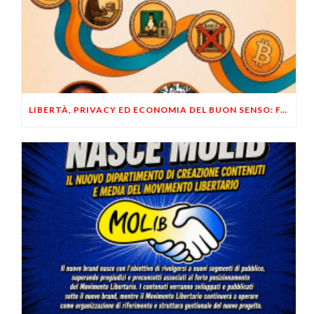
LIBERTÀ, PRIVACY ED ECONOMIA DEL BUON SENSO: FACCO E MUSUMECI A CASALECCHIO DI RENO (BO)