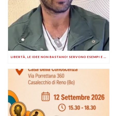
LIBERTÀ, LE IDEE NON BASTANO! SERVONO ESEMPI E UN PO’ DI COERENZA