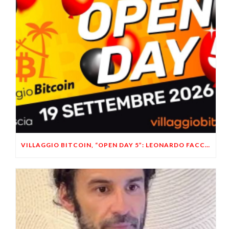
VILLAGGIO BITCOIN, “OPEN DAY 5”: LEONARDO FACCO OSPITE A BRESCIA