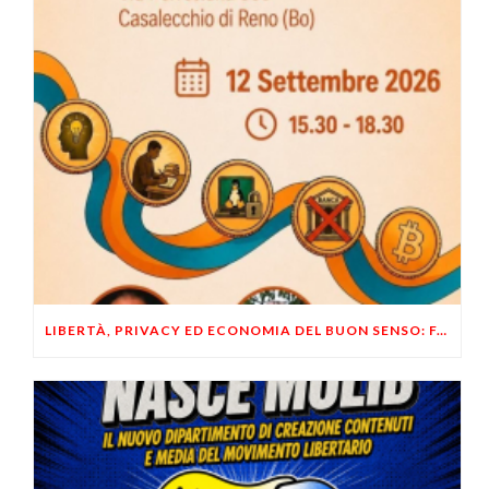
LIBERTÀ, PRIVACY ED ECONOMIA DEL BUON SENSO: FACCO E MUSUMECI A CASALECCHIO DI RENO (BO)