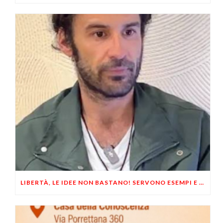
LIBERTÀ, LE IDEE NON BASTANO! SERVONO ESEMPI E UN PO’ DI COERENZA