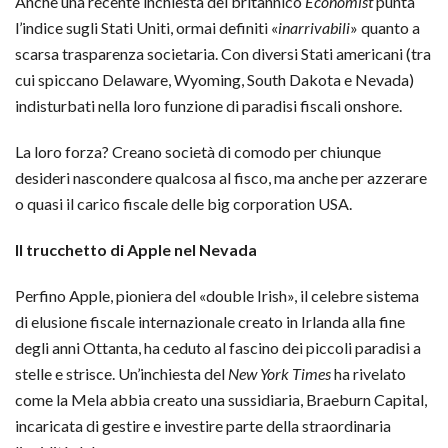
Anche una recente inchiesta del britannico
Economist
punta
l’indice sugli Stati Uniti, ormai definiti «
inarrivabili
» quanto a
scarsa trasparenza societaria. Con diversi Stati americani (tra
cui spiccano Delaware, Wyoming, South Dakota e Nevada)
indisturbati nella loro funzione di paradisi fiscali onshore.
La loro forza? Creano società di comodo per chiunque
desideri nascondere qualcosa al fisco, ma anche per azzerare
o quasi il carico fiscale delle big corporation USA.
Il trucchetto di Apple nel Nevada
Perfino Apple, pioniera del «double Irish», il celebre sistema
di elusione fiscale internazionale creato in Irlanda alla fine
degli anni Ottanta, ha ceduto al fascino dei piccoli paradisi a
stelle e strisce. Un’inchiesta del
New York Times
ha rivelato
come la Mela abbia creato una sussidiaria, Braeburn Capital,
incaricata di gestire e investire parte della straordinaria