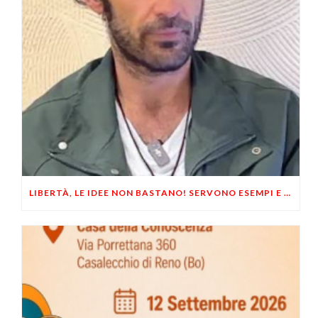
LIBERTÀ, LE IDEE NON BASTANO! SERVONO ESEMPI E UN PO’ DI COERENZA