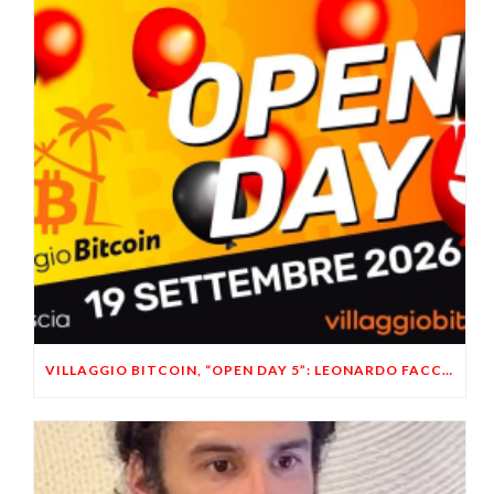
VILLAGGIO BITCOIN, “OPEN DAY 5”: LEONARDO FACCO OSPITE A BRESCIA