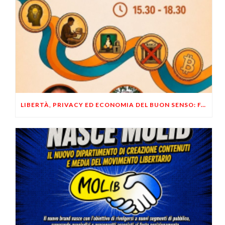
LIBERTÀ, PRIVACY ED ECONOMIA DEL BUON SENSO: FACCO E MUSUMECI A CASALECCHIO DI RENO (BO)