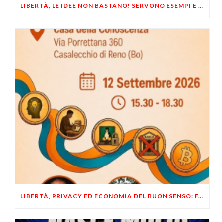
LIBERTÀ, LE IDEE NON BASTANO! SERVONO ESEMPI E UN PO’ DI COERENZA
LIBERTÀ, PRIVACY ED ECONOMIA DEL BUON SENSO: FACCO E MUSUMECI A CASALECCHIO DI RENO (BO)