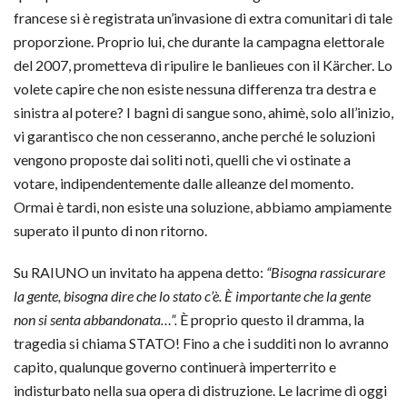
francese si è registrata un’invasione di extra comunitari di tale
proporzione. Proprio lui, che durante la campagna elettorale
del 2007, prometteva di ripulire le banlieues con il Kärcher. Lo
volete capire che non esiste nessuna differenza tra destra e
sinistra al potere? I bagni di sangue sono, ahimè, solo all’inizio,
vi garantisco che non cesseranno, anche perché le soluzioni
vengono proposte dai soliti noti, quelli che vi ostinate a
votare, indipendentemente dalle alleanze del momento.
Ormai è tardi,
non esiste una soluzione
, abbiamo ampiamente
superato il punto di non ritorno.
Su RAIUNO un invitato ha appena detto:
“Bisogna rassicurare
la gente, bisogna dire che lo stato c’è. È importante che la gente
non si senta abbandonata…”.
È proprio questo il dramma, la
tragedia si chiama
STATO
! Fino a che i sudditi non lo avranno
capito, qualunque governo continuerà imperterrito e
indisturbato nella sua opera di distruzione. Le lacrime di oggi