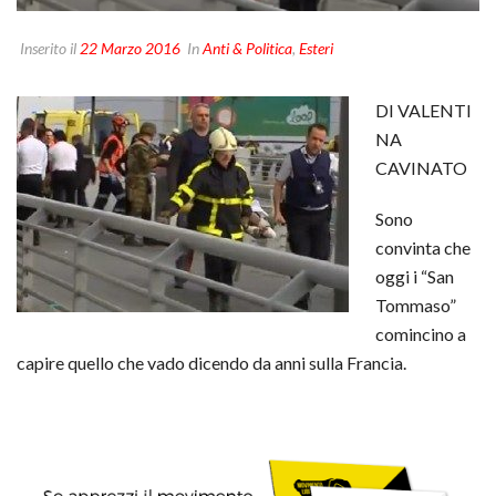
Inserito il
22 Marzo 2016
In
Anti & Politica
,
Esteri
DI VALENTI
NA
CAVINATO
Sono
convinta che
oggi i “San
Tommaso”
comincino a
capire quello che vado dicendo da anni sulla
Francia
.