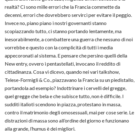
realtà? Ci sono mille errori che la Francia commette da
decenni, errori che dovrebbero servirci per evitare il peggio.
Invece no, piano piano i nostri governanti stanno
scopiazzando tutto, ci stanno portando lentamente, ma
inesorabilmente, a combattere una
guerra
che nessuno di noi
vorrebbe e questo con la complicità di tutti i media
appecoronati al sistema. E pensare che persino quelli della
New entry, ovvero i pentastellati, invocano il reddito di
cittadinanza. Cosa vi dicevo, quando nei vari talkshow,
Telese-Formigli & Co., piazzavano la Francia su un piedistallo,
portandola ad esempio? Indottrinare i cervelli del gregge,
quel gregge che bela e che subisce tutto, non è difficile. I
sudditi italioti scendono in piazza, protestano in massa,
contro il matrimonio degli omosessuali, mai per cose serie. Le
distrazioni di massa
sono all’ordine del giorno e funzionano
alla grande, l’humus è dei migliori.