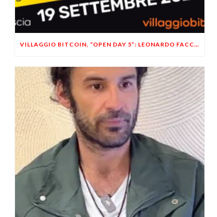
VILLAGGIO BITCOIN, “OPEN DAY 5”: LEONARDO FACCO OSPITE A BRESCIA