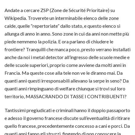
Andate a cercare ZSP (
Zone de Sécurité Prioritaire
) su
Wikipedia. Troverete un interminabile elenco delle zone
calde, quelle “repertoriate” dallo stato, e questo elenco si
allunga di anno in anno. Sono zone in cui da anni non mette più
piede nemmeno la polizia. E ora parlano di
chiudere le
frontiere
? Tranquilli che manca poco, presto verrano installati
anche da noi i metal detector all’ingresso delle scuole medie e
delle scuole superiori, proprio come avviene da molti anni in
Francia. Ma queste cose alla tele non ve le diranno mai. Da
quanti anni questi irresponsabili allevano la serpe in seno? Da
quanti anni rimpinguano di
welfare
chiunque si trovi sul loro
territorio,
MASSACRANDO DI TASSE I CONTRIBUENTI
?
Tantissimi pregiudicati e criminali hanno il
doppio passaporto
e adesso il governo francese discute sull’eventualità di ritirare
quello francese, precedentemente concesso a cani e porci. Da
quanti anni fanno gli struzzi, fingendo di non conoscere la