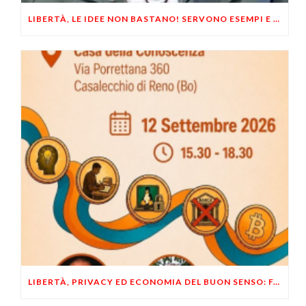
LIBERTÀ, LE IDEE NON BASTANO! SERVONO ESEMPI E UN PO’ DI COERENZA
LIBERTÀ, PRIVACY ED ECONOMIA DEL BUON SENSO: FACCO E MUSUMECI A CASALECCHIO DI RENO (BO)