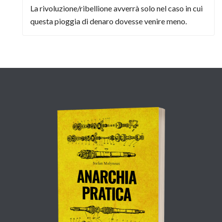
La rivoluzione/ribellione avverrà solo nel caso in cui
questa pioggia di denaro dovesse venire meno.