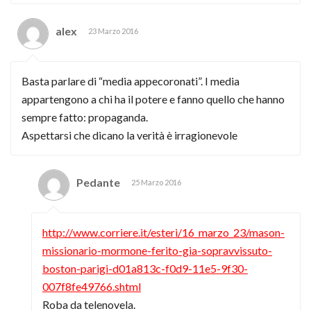
alex
23 Marzo 2016
Basta parlare di “media appecoronati”. I media
appartengono a chi ha il potere e fanno quello che hanno
sempre fatto: propaganda.
Aspettarsi che dicano la verità è irragionevole
Pedante
25 Marzo 2016
http://www.corriere.it/esteri/16_marzo_23/mason-
missionario-mormone-ferito-gia-sopravvissuto-
boston-parigi-d01a813c-f0d9-11e5-9f30-
007f8fe49766.shtml
Roba da telenovela.