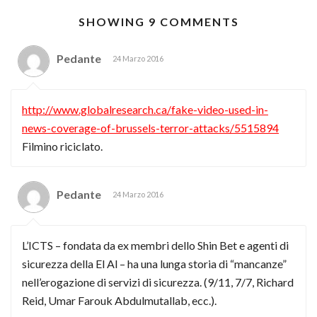
SHOWING 9 COMMENTS
Pedante
24 Marzo 2016
http://www.globalresearch.ca/fake-video-used-in-
news-coverage-of-brussels-terror-attacks/5515894
Filmino riciclato.
Pedante
24 Marzo 2016
L’ICTS – fondata da ex membri dello Shin Bet e agenti di
sicurezza della El Al – ha una lunga storia di “mancanze”
nell’erogazione di servizi di sicurezza. (9/11, 7/7, Richard
Reid, Umar Farouk Abdulmutallab, ecc.).