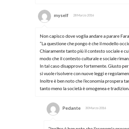
myself
28 Marzo 2016
Non capisco dove voglia andare a parare Fara
“La questione che pongo è che il modello occid
Chiaramente tanto più il contesto sociale e cu
modo che il contesto culturale e sociale rim
In tal caso disapprovo fortemente. Giusto per 
si vuole risolvere con nuove leggi e regolamen
Inoltre è ben noto che l’economia prospera tan
tanto meno la società è omogenea e tradizionali
Pedante
30 Marzo 2016
“Inoltre è ben noto che l’economia prospe