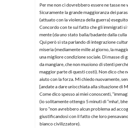
Per me non ci dovrebbero essere ne tasse ne 
Sicuramente la grande maggioranza dei parassit
(attuato con la violenza della guerra) eseguito
Concordo con te sul fatto che gli immigrati si 
mente (da uno stato balia/badante dalla culla 
Qui però si sta parlando di integrazione cultu
miseria (mediamente mille al giorno, la maggio
una migliore condizione sociale. Di masse di 
da mangiare, che non muoiono di stenti perché 
maggior parte di questi costi). Non dico che n
aiuto con la forza. Mi chiedo nuovamente, sen
[andate a dare un’occhiata alla situazione di 
Come dico spesso ai miei conoscenti, “immagin
(io solitamente ottengo 5 minuti di “mha!, bhe!,
loro “non avrebbero alcun problema ad accoglie
giustificandosi con il fatto che loro pensavan
bianco civilizzatore).