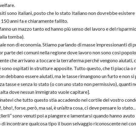
welfare.
i sono italiani, posto che lo stato Italiano non dovrebbe esistere 
 150 anni fa e chiaramente fallito.
fanno un mazzo tanto ed hanno più senso del lavoro e del risparmio d
alla tomba).
rale non di economia. Stiamo parlando di masse impressionanti di pr
r parte dei comuni nella regione dove lavoro non sono così popolosi
gente che arrivano a toccare la terraferma perché vengono aiutati,
sono ospitati in strutture apposite. Tutto questo, che ti piaccia o
on debbano essere aiutati, ma le tasse rimangono un furto e non si
za tasse e senza lo stato (o con uno stato non permissivo), quanti
Malta dove nessun immigrato vuole capitare].
atevi che tutto questo stia accadendo nel cortile del vostro condo
 bho!, forse, però, ma sai, è un’altra cosa, ci deve pensare lo stato…
rli” sono venuti poi a piangere e lamentarsi quando hanno avuto la
o di incontrare qualcosa tipo il buon selvaggio riconoscente nei c