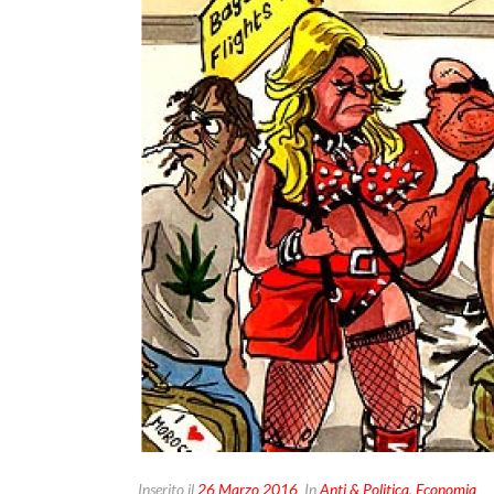
Inserito il
26 Marzo 2016
In
Anti & Politica
,
Economia