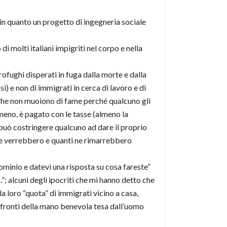
in quanto un progetto di ingegneria sociale
i molti italiani impigriti nel corpo e nella
ofughi disperati in fuga dalla morte e dalla
) e non di immigrati in cerca di lavoro e di
 che non muoiono di fame perché qualcuno gli
 meno, è pagato con le tasse (almeno la
 può costringere qualcuno ad dare il proprio
 ne verrebbero e quanti ne rimarrebbero
minio e datevi una risposta su cosa fareste”
.”; alcuni degli ipocriti che mi hanno detto che
 loro “quota” di immigrati vicino a casa,
onfronti della mano benevola tesa dall’uomo