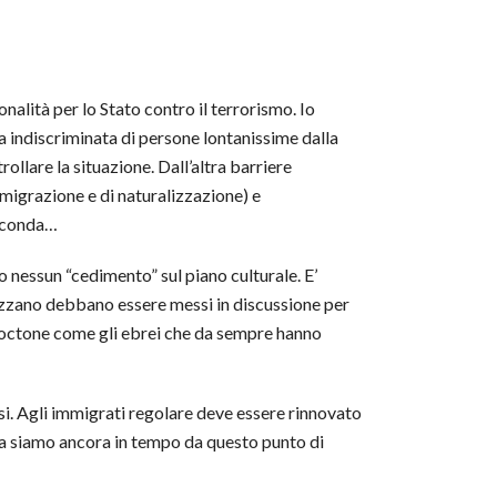
onalità per lo Stato contro il terrorismo. Io
a indiscriminata di persone lontanissime dalla
trollare la situazione. Dall’altra barriere
migrazione e di naturalizzazione) e
seconda…
o nessun “cedimento” sul piano culturale. E’
rizzano debbano essere messi in discussione per
autoctone come gli ebrei che da sempre hanno
lsi. Agli immigrati regolare deve essere rinnovato
alia siamo ancora in tempo da questo punto di