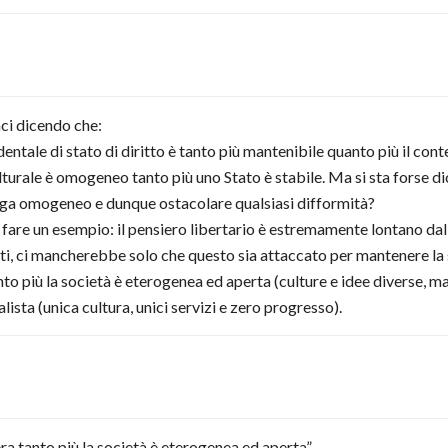
ci dicendo che:
entale di stato di diritto è tanto più mantenibile quanto più il con
lturale è omogeneo tanto più uno Stato è stabile. Ma si sta forse d
anga omogeneo e dunque ostacolare qualsiasi difformità?
fare un esempio: il pensiero libertario è estremamente lontano dall
ti, ci mancherebbe solo che questo sia attaccato per mantenere la s
to più la società è eterogenea ed aperta (culture e idee diverse, m
sta (unica cultura, unici servizi e zero progresso).
ra tanto più la società è eterogenea ed aperta”