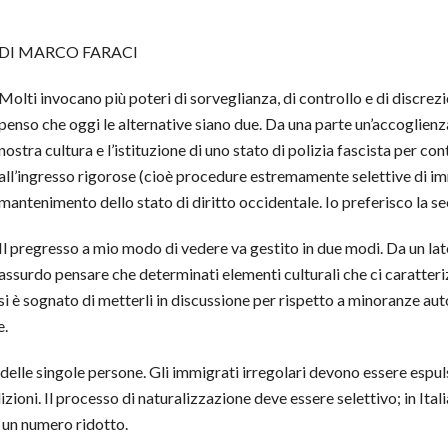
DI MARCO FARACI
Molti invocano più poteri di sorveglianza, di controllo e di discrezi
penso che oggi le alternative siano due. Da una parte un’accoglienz
nostra cultura e l’istituzione di uno stato di polizia fascista per con
all’ingresso rigorose (cioè procedure estremamente selettive di im
mantenimento dello
stato di diritto occidentale. Io preferisco la 
Il pregresso a mio modo di vedere va gestito in due modi. Da un lat
assurdo pensare che determinati elementi culturali che ci caratte
i si è sognato di metterli in discussione per rispetto a minoranze 
e.
 delle singole persone. Gli immigrati irregolari devono essere espu
zioni. Il processo di naturalizzazione deve essere selettivo; in It
o un numero ridotto.