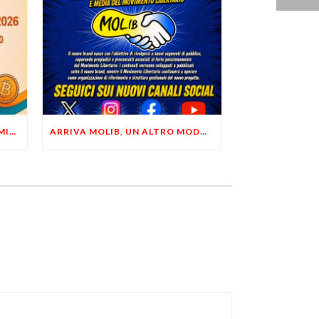
LIBERTÀ, PRIVACY ED ECONOMIA DEL BUON SENSO: FACCO E MUSUMECI A CASALECCHIO DI RENO (BO)
ARRIVA MOLIB, UN ALTRO MODO DI COMUNICARE LIBERTARIO