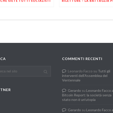
CHÈ SIETE TUTTI SOCIALISTI
RCA
COMMENTI RECENTI
Leonardo Facco
su
Tutti gli
interventi dell’Assemblea del
Ventennale
RTNER
Gerardo
su
Leonardo Facco 
Bitcoin Report: la società senza
stato non è un’utopia
Gerardo
su
Leonardo Facco 