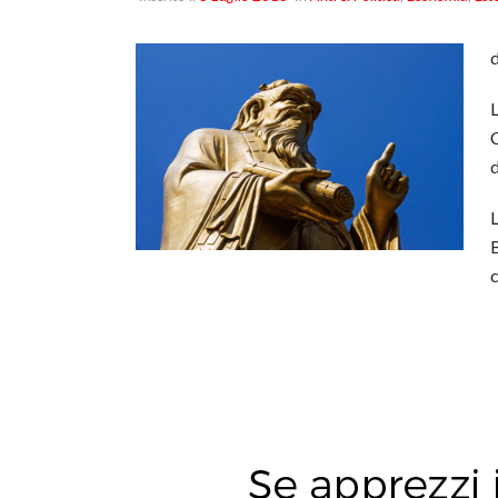
L
C
d
L
B
c