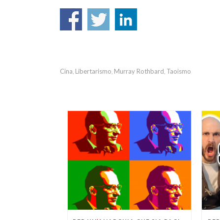
Cina
Libertarismo
Murray Rothbard
Taoismo
,
,
,