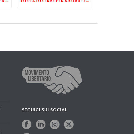
RILETTURE – LA BATTAGLIA PER LA LIBERTA’ SI FA FUORI DALLE UNIVERSITA’
LO STATO SERVE PER AIUTARE I POVERI
a
SEGUICI SUI SOCIAL
a