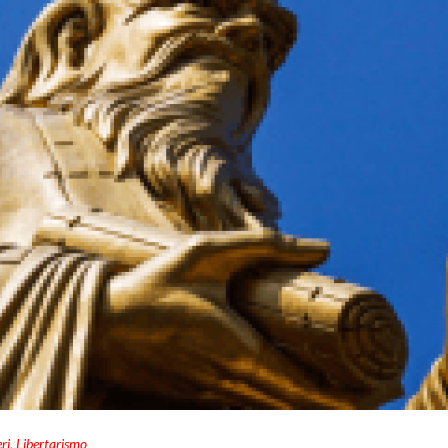
ri
,
Libertarismo