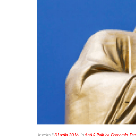
Inserito il
3 Luglio 2016
In
Anti & Politica
,
Economia
,
Este