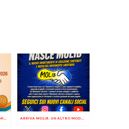
LIBERTÀ, PRIVACY ED ECONOMIA DEL BUON SENSO: FACCO E MUSUMECI A CASALECCHIO DI RENO (BO)
ARRIVA MOLIB, UN ALTRO MODO DI COMUNICARE LIBERTARIO