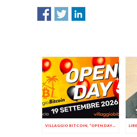
VILLAGGIO BITCOIN, “OPEN DAY 5”: LEONARDO FACCO OSPITE A BRESCIA