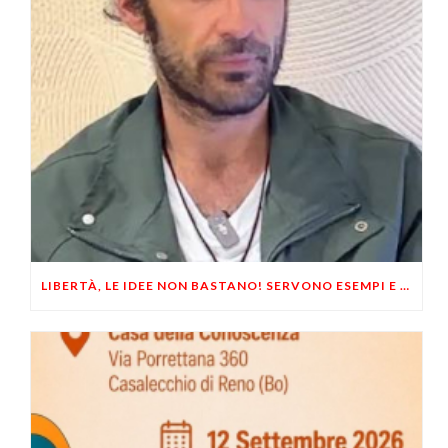
LIBERTÀ, LE IDEE NON BASTANO! SERVONO ESEMPI E UN PO’ DI COERENZA