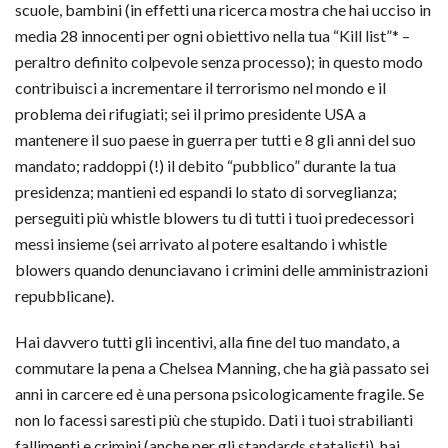
scuole, bambini (in effetti una ricerca mostra che hai ucciso in
media 28 innocenti per ogni obiettivo nella tua “Kill list”* –
peraltro definito colpevole senza processo); in questo modo
contribuisci a incrementare il terrorismo nel mondo e il
problema dei rifugiati; sei il primo presidente USA a
mantenere i
l suo paese in guerra per tutti e 8 gli anni del suo
mandato; raddoppi (!) il debito “pubblico” durante la tua
presidenza; mantieni ed espandi lo stato di sorveglianza;
perseguiti più whistle blowers tu di tutti i tuoi predecessori
messi insieme (sei arrivato al potere esaltando i whistle
blowers quando denunciavano i crimini delle amministrazioni
repubblicane).
Hai davvero tutti gli incentivi, alla fine del tuo mandato, a
commutare la pena a Chelsea Manning, che ha già passato sei
anni in carcere ed è una persona psicologicamente fragile. Se
non lo facessi saresti più che stupido. Dati i tuoi strabilianti
fallimenti e crimini (anche per gli standards statalisti), hai