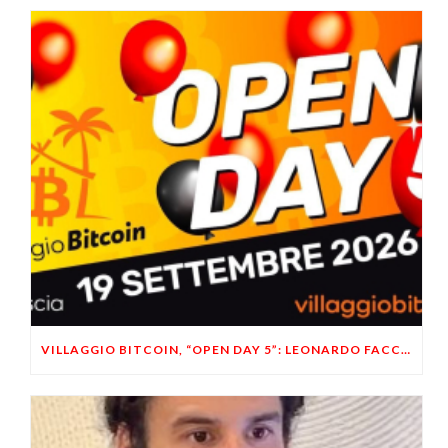
VILLAGGIO BITCOIN, “OPEN DAY 5”: LEONARDO FACCO OSPITE A BRESCIA