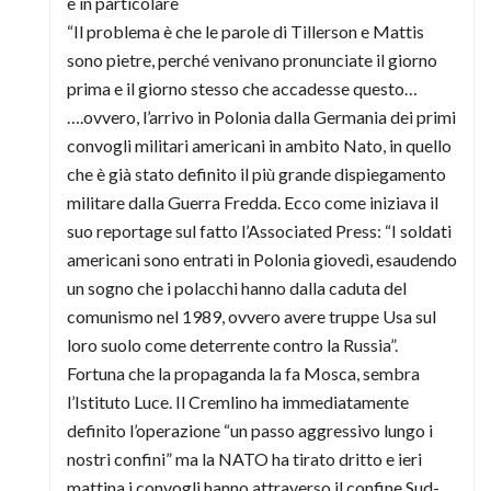
e in particolare
“Il problema è che le parole di Tillerson e Mattis
sono pietre, perché venivano pronunciate il giorno
prima e il giorno stesso che accadesse questo…
….ovvero, l’arrivo in Polonia dalla Germania dei primi
convogli militari americani in ambito Nato, in quello
che è già stato definito il più grande dispiegamento
militare dalla Guerra Fredda. Ecco come iniziava il
suo reportage sul fatto l’Associated Press: “I soldati
americani sono entrati in Polonia giovedì, esaudendo
un sogno che i polacchi hanno dalla caduta del
comunismo nel 1989, ovvero avere truppe Usa sul
loro suolo come deterrente contro la Russia”.
Fortuna che la propaganda la fa Mosca, sembra
l’Istituto Luce. Il Cremlino ha immediatamente
definito l’operazione “un passo aggressivo lungo i
nostri confini” ma la NATO ha tirato dritto e ieri
mattina i convogli hanno attraverso il confine Sud-