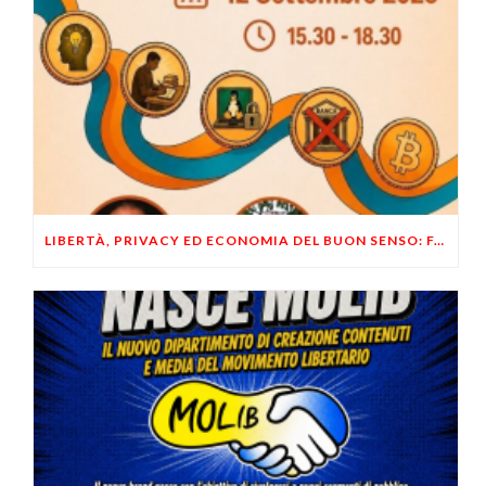
LIBERTÀ, PRIVACY ED ECONOMIA DEL BUON SENSO: FACCO E MUSUMECI A CASALECCHIO DI RENO (BO)