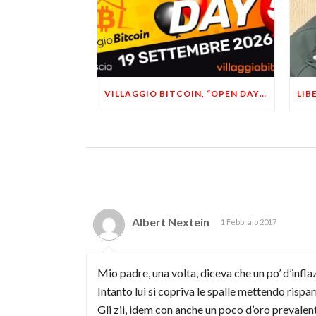
VILLAGGIO BITCOIN, “OPEN DAY 5”: LEONARDO FACCO OSPITE A BRESCIA
Albert Nextein
1 Febbraio 2017
Mio padre, una volta, diceva che un po’ d’infl
Intanto lui si copriva le spalle mettendo rispa
Gli zii, idem con anche un poco d’oro prevalent