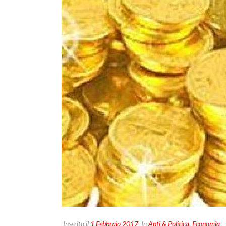
Inserito il
1 Febbraio 2017
In
Anti & Politica
,
Economia