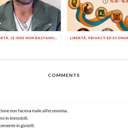
LIBERTÀ, LE IDEE NON BASTANO! SERVONO ESEMPI E UN PO’ DI COERENZA
COMMENTS
azione non faceva male all’economia.
rmi in immobili.
emente in gioielli.