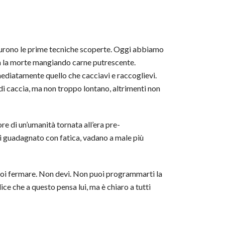
 furono le prime tecniche scoperte. Oggi abbiamo
va la morte mangiando carne putrescente.
diatamente quello che cacciavi e raccoglievi.
 di caccia, ma non troppo lontano, altrimenti non
re di un’umanità tornata all’era pre-
 sei guadagnato con fatica, vadano a male più
puoi fermare. Non devi. Non puoi programmarti la
ice che a questo pensa lui, ma è chiaro a tutti