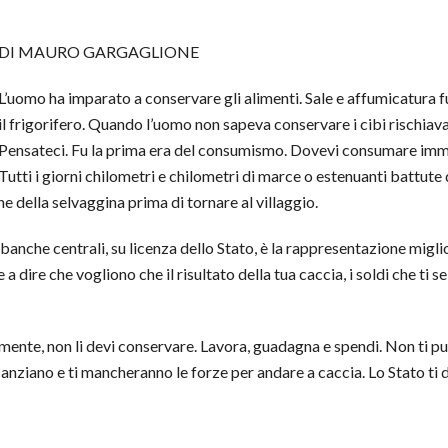
DI MAURO GARGAGLIONE
L’uomo ha imparato a conservare gli alimenti. Sale e affumicatura
il frigorifero. Quando l’uomo non sapeva conservare i cibi rischia
Pensateci. Fu la prima era del consumismo. Dovevi consumare imme
Tutti i giorni chilometri e chilometri di marce o estenuanti battute
ne della selvaggina prima di tornare al villaggio.
banche centrali, su licenza dello Stato, è la rappresentazione miglio
 a dire che vogliono che il risultato della tua caccia, i soldi che ti
mente, non li devi conservare. Lavora, guadagna e spendi. Non ti 
 anziano e ti mancheranno le forze per andare a caccia. Lo Stato ti d