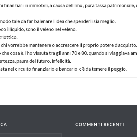
rmi finanziari in immobili, a causa dell’Imu , pura tassa patrimoniale,
 modo tale da far balenare l’idea che spenderli sia meglio.
poco illiquido, sono il veleno nel veleno.
riottico.
 e chi vorrebbe mantenere o accrescere il proprio potere d’acquisto.
 che cosa è, l’ho vissuta tra gli anni 70 e 80, quando si viaggiava 
tezza, paura del futuro, infelicità.
ta nel circuito finanziario e bancario, c’è da temere il peggio.
RCA
COMMENTI RECENTI