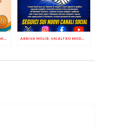
LIBERTÀ, PRIVACY ED ECONOMIA DEL BUON SENSO: FACCO E MUSUMECI A CASALECCHIO DI RENO (BO)
ARRIVA MOLIB, UN ALTRO MODO DI COMUNICARE LIBERTARIO