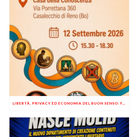
LIBERTÀ, PRIVACY ED ECONOMIA DEL BUON SENSO: FACCO E MUSUMECI A CASALECCHIO DI RENO (BO)