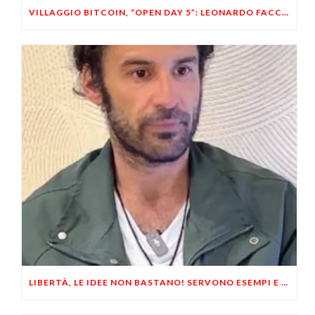
VILLAGGIO BITCOIN, “OPEN DAY 5”: LEONARDO FACCO OSPITE A BRESCIA
LIBERTÀ, LE IDEE NON BASTANO! SERVONO ESEMPI E UN PO’ DI COERENZA