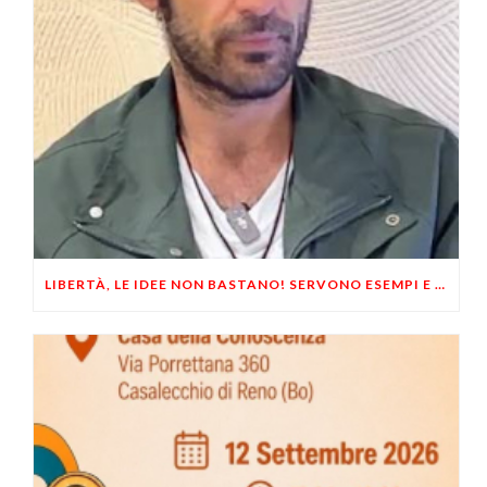
LIBERTÀ, LE IDEE NON BASTANO! SERVONO ESEMPI E UN PO’ DI COERENZA