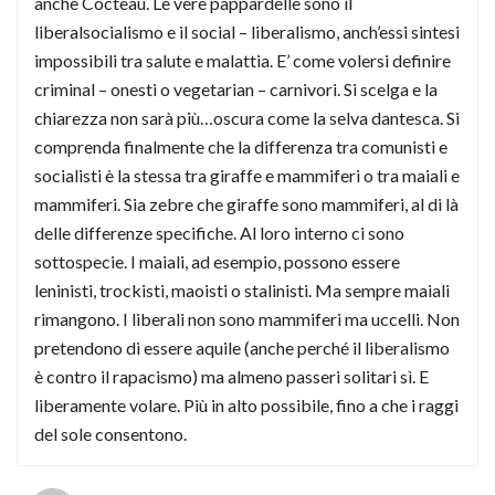
anche Cocteau. Le vere pappardelle sono il
liberalsocialismo e il social – liberalismo, anch’essi sintesi
impossibili tra salute e malattia. E’ come volersi definire
criminal – onesti o vegetarian – carnivori. Si scelga e la
chiarezza non sarà più…oscura come la selva dantesca. Si
comprenda finalmente che la differenza tra comunisti e
socialisti è la stessa tra giraffe e mammiferi o tra maiali e
mammiferi. Sia zebre che giraffe sono mammiferi, al di là
delle differenze specifiche. Al loro interno ci sono
sottospecie. I maiali, ad esempio, possono essere
leninisti, trockisti, maoisti o stalinisti. Ma sempre maiali
rimangono. I liberali non sono mammiferi ma uccelli. Non
pretendono di essere aquile (anche perché il liberalismo
è contro il rapacismo) ma almeno passeri solitari sì. E
liberamente volare. Più in alto possibile, fino a che i raggi
del sole consentono.