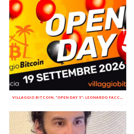
VILLAGGIO BITCOIN, “OPEN DAY 5”: LEONARDO FACCO OSPITE A BRESCIA