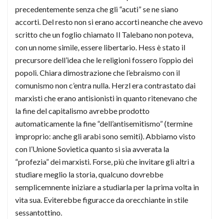
precedentemente senza che gli “acuti” se ne siano
accorti. Del resto non si erano accorti neanche che avevo
scritto che un foglio chiamato Il Talebano non poteva,
con un nome simile, essere libertario. Hess è stato il
precursore dell’idea che le religioni fossero l’oppio dei
popoli. Chiara dimostrazione che l’ebraismo con il
comunismo non c’entra nulla. Herzl era contrastato dai
marxisti che erano antisionisti in quanto ritenevano che
la fine del capitalismo avrebbe prodotto
automaticamente la fine “dell’antisemitismo” (termine
improprio: anche gli arabi sono semiti). Abbiamo visto
con l’Unione Sovietica quanto si sia avverata la
“profezia” dei marxisti. Forse, più che invitare gli altri a
studiare meglio la storia, qualcuno dovrebbe
semplicemnente iniziare a studiarla per la prima volta in
vita sua. Eviterebbe figuracce da orecchiante in stile
sessantottino.