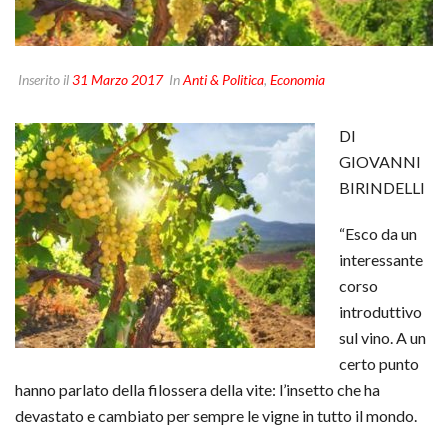
Inserito il
31 Marzo 2017
In
Anti & Politica
,
Economia
DI
GIOVANNI
BIRINDELLI
“Esco da un
interessante
corso
introduttivo
sul vino. A un
certo punto
hanno parlato della filossera della vite: l’insetto che ha
devastato e cambiato per sempre le vigne in tutto il mondo.