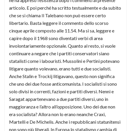
ne ha appreso l’esistenza dopo i commenti al presente
articolo. E poi perché ha scritto testualmente e da subito
che se si chiama Il Talebano non può essere certo
libertario. Basta leggere il commento dello scorso
cinque aprile composto alle 11.54. Ma si sa, leggere e
capire dopo il 1968 sono diventati verbi di area
involontariamente opzionale. Quanto al resto, si vuole
continuare a negare che i partiti conservatori siano
statalisti come i labouristi. Mussolini e Pertini potevano
litigare quanto volevano, erano tutti e due socialisti.
Anche Stalin e Trockij litigavano, questo non significa
che uno dei due fosse anticomunista. I socialisti si sono
solo divisi in correnti, fazioni e partiti diversi. Nenni e
Saragat appartenevano a due partiti diversi, uno in
maggioranza e l’altro all’opposizione. Uno dei due non
era socialista? Allora non lo erano neanche Craxi,
Martelli e De Michelis. Anche i repubblicani statunitensi
non sono più liberali. In Europa lo statalismo cambia di