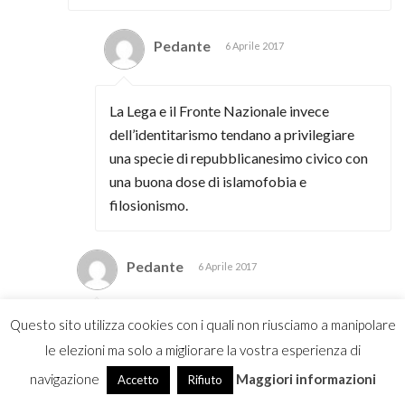
Pedante
6 Aprile 2017
La Lega e il Fronte Nazionale invece
dell’identitarismo tendano a privilegiare
una specie di repubblicanesimo civico con
una buona dose di islamofobia e
filosionismo.
Pedante
6 Aprile 2017
Questo sito utilizza cookies con i quali non riusciamo a manipolare
Sì, non vedo la necessità di contrappore
le elezioni ma solo a migliorare la vostra esperienza di
mercato a comunità. Sia l’individuo che la
collettività sono entità reali.
navigazione
Maggiori informazioni
Accetto
Rifiuto