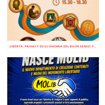
LIBERTÀ, PRIVACY ED ECONOMIA DEL BUON SENSO: FACCO E MUSUMECI A CASALECCHIO DI RENO (BO)