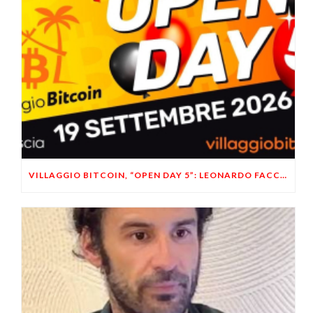
VILLAGGIO BITCOIN, “OPEN DAY 5”: LEONARDO FACCO OSPITE A BRESCIA