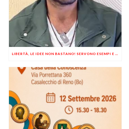
LIBERTÀ, LE IDEE NON BASTANO! SERVONO ESEMPI E UN PO’ DI COERENZA