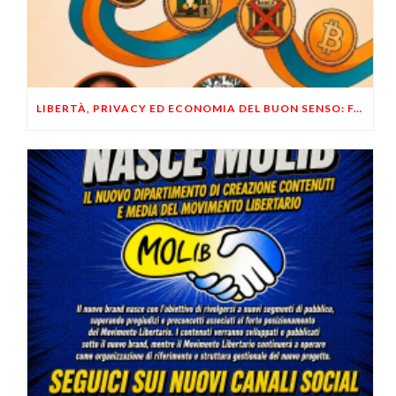
LIBERTÀ, PRIVACY ED ECONOMIA DEL BUON SENSO: FACCO E MUSUMECI A CASALECCHIO DI RENO (BO)