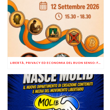
LIBERTÀ, PRIVACY ED ECONOMIA DEL BUON SENSO: FACCO E MUSUMECI A CASALECCHIO DI RENO (BO)