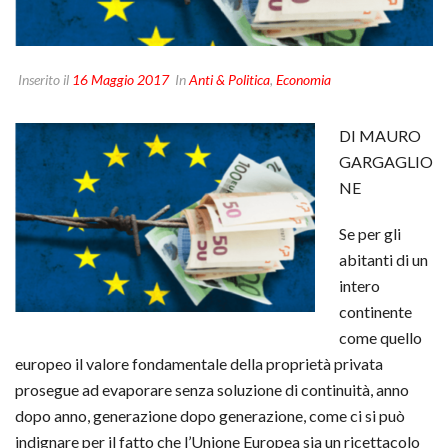
Inserito il
16 Maggio 2017
In
Anti & Politica
,
Economia
DI MAURO
GARGAGLIO
NE
Se per gli
abitanti di un
intero
continente
come quello
europeo il valore fondamentale della proprietà privata
prosegue ad evaporare senza soluzione di continuità, anno
dopo anno, generazione dopo generazione, come ci si può
indignare per il fatto che l’Unione Europea sia un ricettacolo