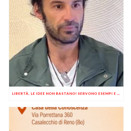
LIBERTÀ, LE IDEE NON BASTANO! SERVONO ESEMPI E UN PO’ DI COERENZA