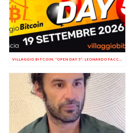
VILLAGGIO BITCOIN, “OPEN DAY 5”: LEONARDO FACCO OSPITE A BRESCIA