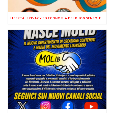
LIBERTÀ, PRIVACY ED ECONOMIA DEL BUON SENSO: FACCO E MUSUMECI A CASALECCHIO DI RENO (BO)