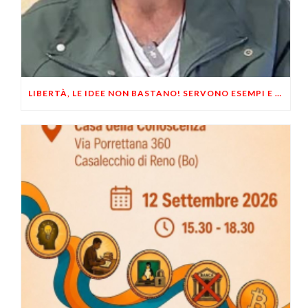
LIBERTÀ, LE IDEE NON BASTANO! SERVONO ESEMPI E UN PO’ DI COERENZA