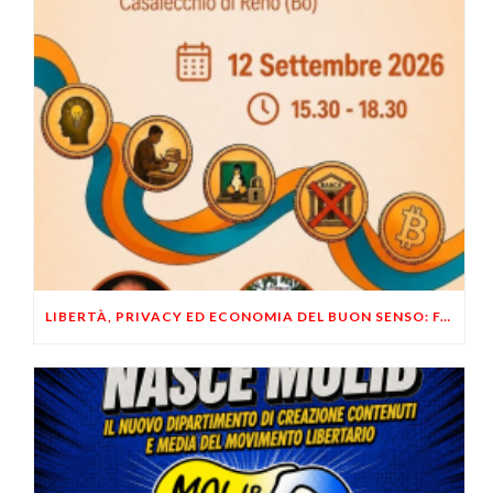
LIBERTÀ, PRIVACY ED ECONOMIA DEL BUON SENSO: FACCO E MUSUMECI A CASALECCHIO DI RENO (BO)