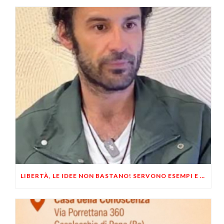
LIBERTÀ, LE IDEE NON BASTANO! SERVONO ESEMPI E UN PO’ DI COERENZA