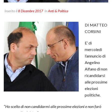
Inserito il
8 Dicembre 2017
In
Anti & Politica
DI MATTEO
CORSINI
E’ di
mercoledì
l’annuncio di
Angelino
Alfano di non
ricandidarsi
alle prossime
elezioni
politiche.
“
Ho scelto di non candidarmi alle prossime elezioni e non farò