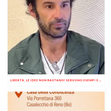
LIBERTÀ, LE IDEE NON BASTANO! SERVONO ESEMPI E UN PO’ DI COERENZA