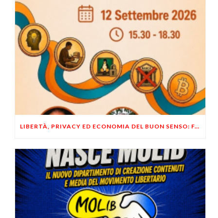
LIBERTÀ, PRIVACY ED ECONOMIA DEL BUON SENSO: FACCO E MUSUMECI A CASALECCHIO DI RENO (BO)