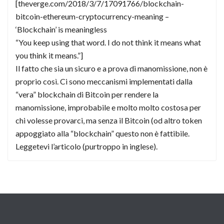
[theverge.com/2018/3/7/17091766/blockchain-
bitcoin-ethereum-cryptocurrency-meaning –
‘Blockchain’ is meaningless
“You keep using that word. I do not think it means what
you think it means.”]
Il fatto che sia un sicuro e a prova di manomissione, non è
proprio così. Ci sono meccanismi implementati dalla
“vera” blockchain di Bitcoin per rendere la
manomissione, improbabile e molto molto costosa per
chi volesse provarci, ma senza il Bitcoin (od altro token
appoggiato alla “blockchain” questo non è fattibile.
Leggetevi l’articolo (purtroppo in inglese).