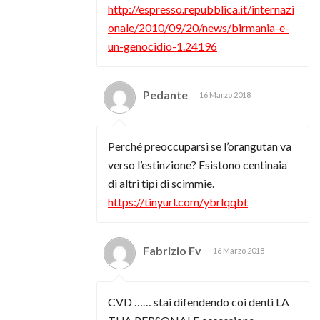
http://espresso.repubblica.it/internazi
onale/2010/09/20/news/birmania-e-
un-genocidio-1.24196
Pedante
16 Marzo 2018
Perché preoccuparsi se l’orangutan va
verso l’estinzione? Esistono centinaia
di altri tipi di scimmie.
https://tinyurl.com/ybrlqqbt
Fabrizio Fv
16 Marzo 2018
CVD …… stai difendendo coi denti LA