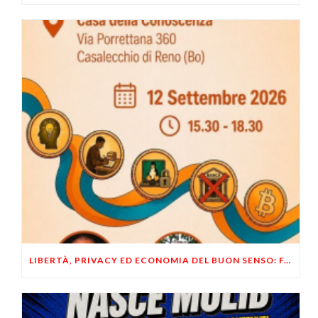
LIBERTÀ, PRIVACY ED ECONOMIA DEL BUON SENSO: FACCO E MUSUMECI A CASALECCHIO DI RENO (BO)