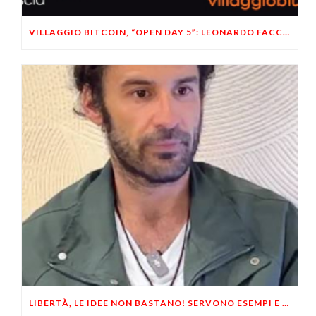
VILLAGGIO BITCOIN, “OPEN DAY 5”: LEONARDO FACCO OSPITE A BRESCIA
LIBERTÀ, LE IDEE NON BASTANO! SERVONO ESEMPI E UN PO’ DI COERENZA