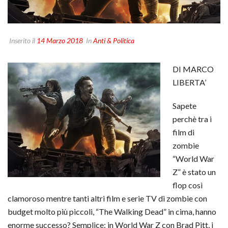
Inserito il
14 Marzo 2018
In
Anti & Politica
DI MARCO
LIBERTA’
Sapete
perchè tra i
film di
zombie
“World War
Z” è stato un
flop così
clamoroso mentre tanti altri film e serie TV di zombie con
budget molto più piccoli, “The Walking Dead” in cima, hanno
enorme successo? Semplice: in World War Z con Brad Pitt, i