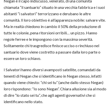
Negan è il capo indiscusso, venerato, di una comunità
chiamata “il santuario” situato in una vecchia fabbrica e i suoi
abitanti “i salvatori” terrorizzano e derubano le altre
comunità. Il loro obiettivo è all’apparenza nobile: salvare vite.
Ma in realtà chiedono in cambio il 50% della produzione di
tutte le colonie, pena ritorsioni orribili… un pizzo. Hanno
regole ferree e le impongono con la massima severità.
Solitamente chi trasgredisce finisce ucciso o rinchiuso nel
santuario dove viene costretto a passare dalla loro parte o
essere un loro schiavo.
I Salvatori hanno diversi avamposti satellite, comandati da
tenenti di Negan che si identificano in Negan stesso, infatti
quando viene chiesto: “chi sei tu” (anche dallo stesso Negan)
loro rispondono: “Io sono Negan”. Chiara allusione sia al modo
di dire “lo stato sei tu”, che agli agenti governativi che si
identificano nello stato.