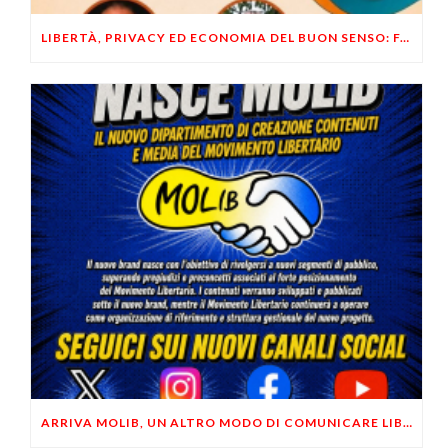
LIBERTÀ, PRIVACY ED ECONOMIA DEL BUON SENSO: FACCO E MUSUMECI A CASALECCHIO DI RENO (BO)
ARRIVA MOLIB, UN ALTRO MODO DI COMUNICARE LIBERTARIO