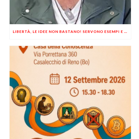
LIBERTÀ, LE IDEE NON BASTANO! SERVONO ESEMPI E UN PO’ DI COERENZA