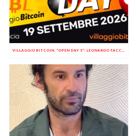
VILLAGGIO BITCOIN, “OPEN DAY 5”: LEONARDO FACCO OSPITE A BRESCIA