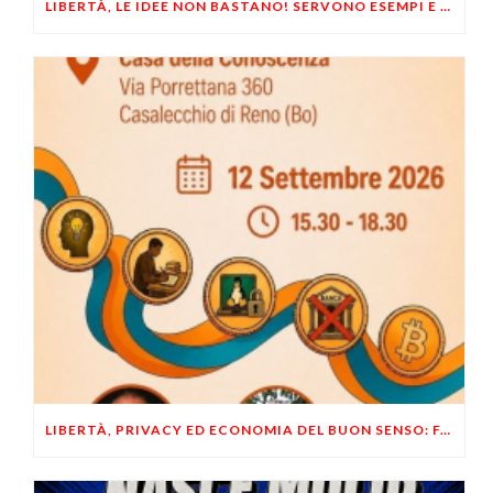
LIBERTÀ, LE IDEE NON BASTANO! SERVONO ESEMPI E UN PO’ DI COERENZA
LIBERTÀ, PRIVACY ED ECONOMIA DEL BUON SENSO: FACCO E MUSUMECI A CASALECCHIO DI RENO (BO)