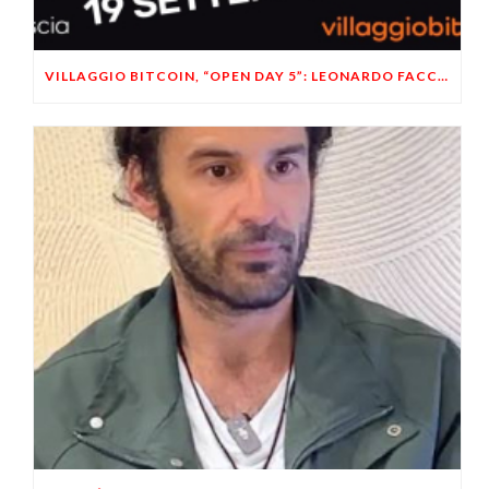
VILLAGGIO BITCOIN, “OPEN DAY 5”: LEONARDO FACCO OSPITE A BRESCIA