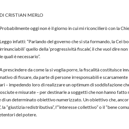
DI CRISTIAN MERLO
Probabilmente oggi non è il giorno in cui mi riconcilierò con la Chi
Leggo infatti: “Parlando del governo che si sta formando, la Cei bocci
irrinunciabili’ quello della ‘progressività fiscale’, il che vuol dire n
le quali è necessario”.
A prescindere da come la si voglia porre, la fiscalità costituisce in
ativo di fissare, da parte di persone irresponsabili e scarsamente in
tari – impedendo loro di realizzare un optimum di soddisfazione che
nosciute e misurate – per destinarle a soggetti che non hanno fatto n
 di un determinato obiettivo numerizzato. Un obiettivo che, ancor
e”, la “giustizia redistributiva”, l’“interesse collettivo” o il “bene
detentori del potere.