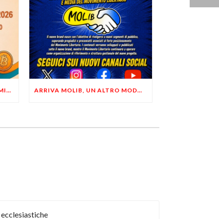
LIBERTÀ, PRIVACY ED ECONOMIA DEL BUON SENSO: FACCO E MUSUMECI A CASALECCHIO DI RENO (BO)
ARRIVA MOLIB, UN ALTRO MODO DI COMUNICARE LIBERTARIO
 ecclesiastiche