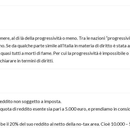
re, al di là della progressività o meno. Tra le nazioni “progressivis
no. Se da qualche parte simile all’Italia in materia di diritto è stata
asi tutti a morti di fame. Per cui la progressività è impossibile o i
hiarare in termini di diritti.
l reddito non soggetto a imposta.
uota di reddito esente sia pari a 5.000 euro, e prendiamo in consi
e il 20% del suo reddito al netto della no-tax area. Cioè 10.000 – 5