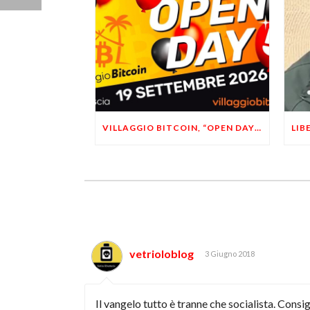
VILLAGGIO BITCOIN, “OPEN DAY 5”: LEONARDO FACCO OSPITE A BRESCIA
vetrioloblog
3 Giugno 2018
Il vangelo tutto è tranne che socialista. Consi