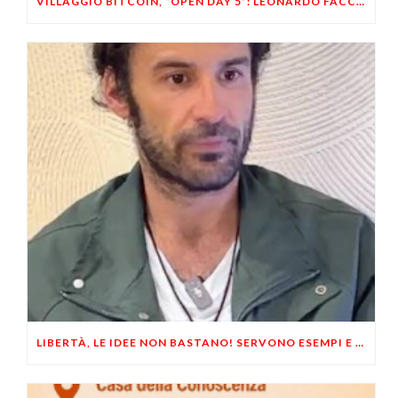
VILLAGGIO BITCOIN, “OPEN DAY 5”: LEONARDO FACCO OSPITE A BRESCIA
LIBERTÀ, LE IDEE NON BASTANO! SERVONO ESEMPI E UN PO’ DI COERENZA