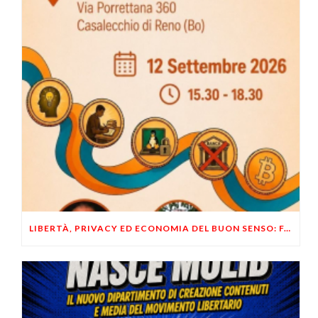
LIBERTÀ, PRIVACY ED ECONOMIA DEL BUON SENSO: FACCO E MUSUMECI A CASALECCHIO DI RENO (BO)