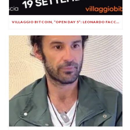
VILLAGGIO BITCOIN, “OPEN DAY 5”: LEONARDO FACCO OSPITE A BRESCIA