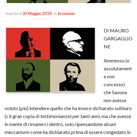
Inserito il
30 Maggio 2018
In
Economia
DI MAURO
GARGAGLIO
NE
Ammesso (e
assolutament
e non
concesso)
che Savona
non avesse
voluto (più) intendere quello che ha invece dichiarato sull’euro
(c’è gran copia di testimonianze) per tanti anni, ma che avesse
in mente di rimanerci dentro, solo ripensandone alcuni
meccanismi come ha dichiarato prima di essere congedato in