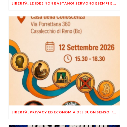
LIBERTÀ, LE IDEE NON BASTANO! SERVONO ESEMPI E UN PO’ DI COERENZA
LIBERTÀ, PRIVACY ED ECONOMIA DEL BUON SENSO: FACCO E MUSUMECI A CASALECCHIO DI RENO (BO)