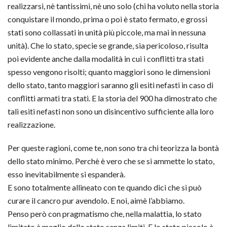
realizzarsi, nè tantissimi, nè uno solo (chi ha voluto nella storia
conquistare il mondo, prima o poi è stato fermato, e grossi
stati sono collassati in unità più piccole, ma mai in nessuna
unità). Che lo stato, specie se grande, sia pericoloso, risulta
poi evidente anche dalla modalità in cui i conflitti tra stati
spesso vengono risolti; quanto maggiori sono le dimensioni
dello stato, tanto maggiori saranno gli esiti nefasti in caso di
conflitti armati tra stati. E la storia del 900 ha dimostrato che
tali esiti nefasti non sono un disincentivo sufficiente alla loro
realizzazione.
Per queste ragioni, come te, non sono tra chi teorizza la bontà
dello stato minimo. Perchè è vero che se si ammette lo stato,
esso inevitabilmente si espanderà.
E sono totalmente allineato con te quando dici che si può
curare il cancro pur avendolo. E noi, aimè l’abbiamo.
Penso però con pragmatismo che, nella malattia, lo stato
limitato è meglio dello stato senza limiti. E lo stato piccolo è