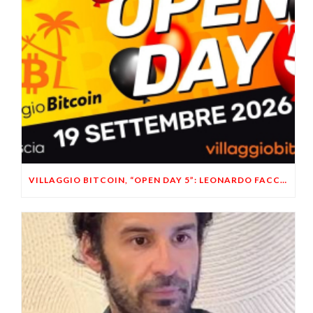
VILLAGGIO BITCOIN, “OPEN DAY 5”: LEONARDO FACCO OSPITE A BRESCIA