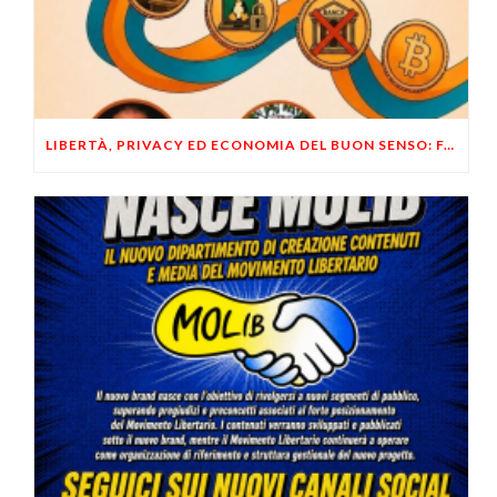
LIBERTÀ, PRIVACY ED ECONOMIA DEL BUON SENSO: FACCO E MUSUMECI A CASALECCHIO DI RENO (BO)