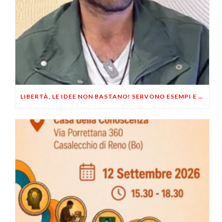
LIBERTÀ, LE IDEE NON BASTANO! SERVONO ESEMPI E UN PO’ DI COERENZA