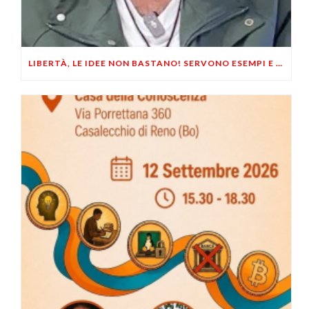
LIBERTÀ, LE IDEE NON BASTANO! SERVONO ESEMPI E UN PO’ DI COERENZA