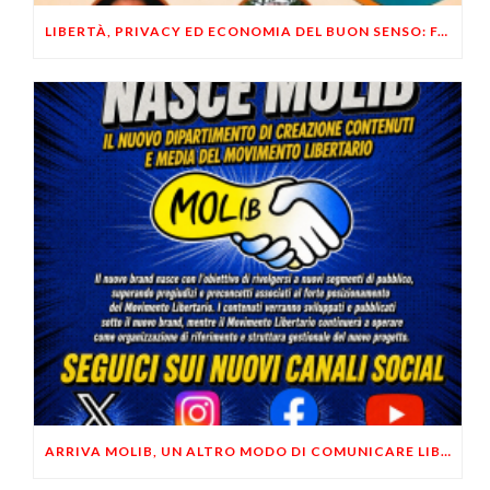
LIBERTÀ, PRIVACY ED ECONOMIA DEL BUON SENSO: FACCO E MUSUMECI A CASALECCHIO DI RENO (BO)
ARRIVA MOLIB, UN ALTRO MODO DI COMUNICARE LIBERTARIO