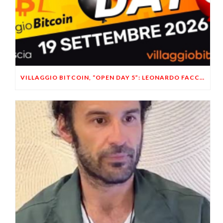
VILLAGGIO BITCOIN, “OPEN DAY 5”: LEONARDO FACCO OSPITE A BRESCIA