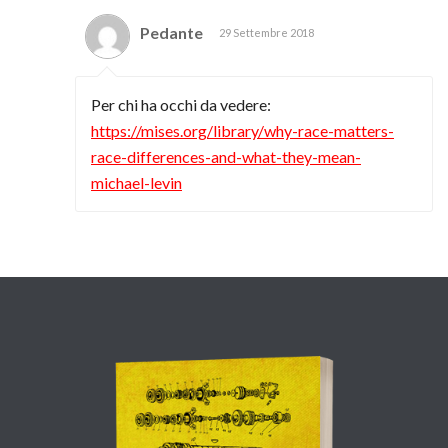
Pedante
29 Settembre 2018
Per chi ha occhi da vedere:
https://mises.org/library/why-race-matters-
race-differences-and-what-they-mean-
michael-levin