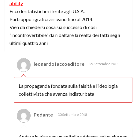
ability
Ecco le statistiche riferite agli U.S.A.
Purtroppo i grafici arrivano fino al 2014.
Vien da chiedersi cosa sia successo di così
“incontrovertibile” da ribaltare la realtà dei fatti negli
ultimi quattro anni
leonardofaccoeditore
29 Settembre 2018
La propaganda fondata sulla falsità e l’ideologia
collettivista che avanza indisturbata
Pedante
30 Settembre 2018
Andare in giro con un coltello addosso, salvo che non