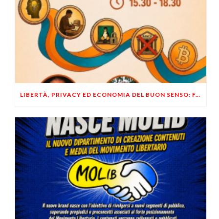
LIBERTÀ, PRIVACY ED ECONOMIA DEL BUON SENSO: FACCO E MUSUMECI A CASALECCHIO DI RENO (BO)