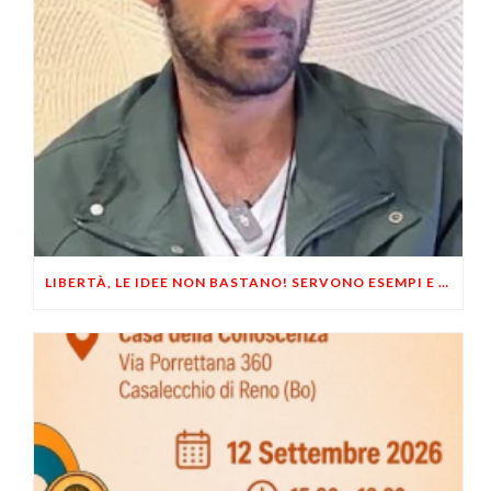
LIBERTÀ, LE IDEE NON BASTANO! SERVONO ESEMPI E UN PO’ DI COERENZA