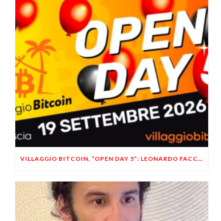
VILLAGGIO BITCOIN, “OPEN DAY 5”: LEONARDO FACCO OSPITE A BRESCIA