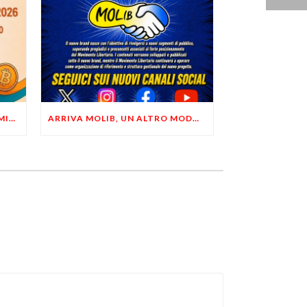
LIBERTÀ, PRIVACY ED ECONOMIA DEL BUON SENSO: FACCO E MUSUMECI A CASALECCHIO DI RENO (BO)
ARRIVA MOLIB, UN ALTRO MODO DI COMUNICARE LIBERTARIO