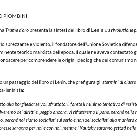
O PIOMBINI
ana
Trame d’oro
presenta la sintesi del libro di
Lenin
,
La rivoluzione p
o sprezzante e violento, il fondatore dell’Unione Sovietica difende 
eminente teorico marxista dell’epoca, il quale ne aveva contestato gl
onoscere per comprendere le origini ideologiche del comunismo nov
 un passaggio del libro di Lenin, che prefigura gli
stermini di classe
a-leninista:
o alla borghesia: se voi, sfruttatori, farete il minimo tentativo di resis
riveremo dei diritti e, peggio ancora, vi rifiuteremo il pane, perché nella
co, perché noi siamo socialisti sul serio e non dei socialisti alla manie
presse saranno per noi e con noi, mentre i Kautsky saranno gettati nella