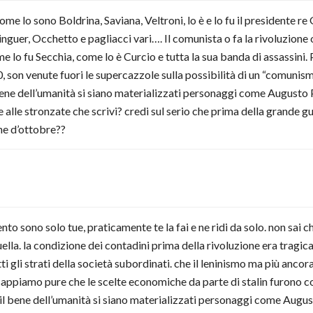
me lo sono Boldrina, Saviana, Veltroni, lo è e lo fu il presidente re
linguer, Occhetto e pagliacci vari…. Il comunista o fa la rivoluzione
 lo fu Secchia, come lo è Curcio e tutta la sua banda di assassini. P
0, son venute fuori le supercazzole sulla possibilità di un “comuni
bene dell’umanità si siano materializzati personaggi come Augusto Pi
 alle stronzate che scrivi? credi sul serio che prima della grande g
ne d’ottobre??
o sono solo tue, praticamente te la fai e ne ridi da solo. non sai che
ella. la condizione dei contadini prima della rivoluzione era tragica
ti gli strati della società subordinati. che il leninismo ma più ancor
sappiamo pure che le scelte economiche da parte di stalin furono c
r il bene dell’umanità si siano materializzati personaggi come Augu