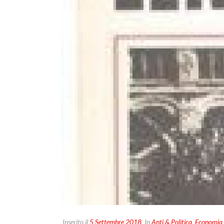
Inserito il
5 Settembre 2018
In
Anti & Politica
,
Economia