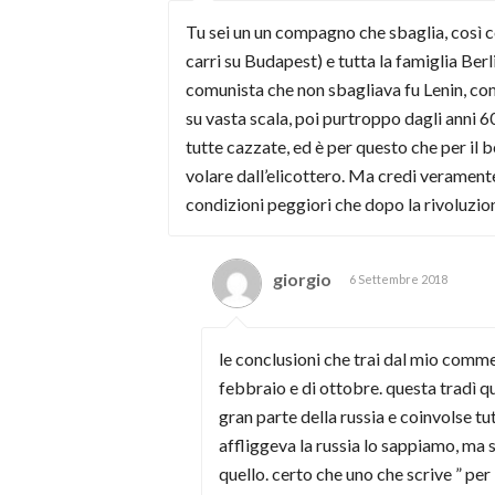
Tu sei un un compagno che sbaglia, così co
carri su Budapest) e tutta la famiglia Ber
comunista che non sbagliava fu Lenin, come
su vasta scala, poi purtroppo dagli anni 6
tutte cazzate, ed è per questo che per il 
volare dall’elicottero. Ma credi veramente
condizioni peggiori che dopo la rivoluzio
giorgio
6 Settembre 2018
le conclusioni che trai dal mio comment
febbraio e di ottobre. questa tradì qu
gran parte della russia e coinvolse tut
affliggeva la russia lo sappiamo, ma 
quello. certo che uno che scrive ” pe