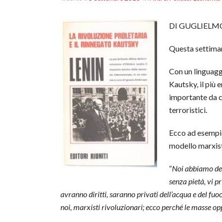
DI GUGLIELM
Questa settim
Con un linguaggi
Kautsky, il più 
importante da c
terroristici.
Ecco ad esempio
modello marxist
“
Noi abbiamo dett
senza pietà, vi p
avranno diritti, saranno privati dell’acqua e del fuo
noi, marxisti rivoluzionari; ecco perché le masse op