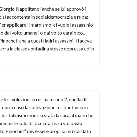
 Giorgio Napolitano (anche se lui approvò i
 o si accontenta in socialdemocrazia e ruba;
er applicare il marxismo, ci vuole l’assassinio
smo dal volto umano” o dal volto caraibico…
nochet, che a questi ladri assassini li faceva
uerra la classe contadina stesse oppressa ed in
 le rivoluzioni in russia furono 2, quella di
, non a caso la sollevazione fu spontanea in
a lo stalinismo non sia stata la cura al male che
omuniste solo di facciata, ma a voi basta
sto Pinochet” dev’essere proprio un ritardato