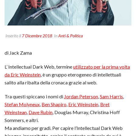
Inserito il
7 Dicembre 2018
In
Anti & Politica
di Jack Zama
L’ Intellectual Dark Web, termine
utilizzato per la prima volta
da Eric Weinstein
, è un gruppo eterogeneo di intellettuali
salito alla ribalta della cronaca grazie al web.
Tra questi spiccano i nomi di
Jordan Peterson
,
Sam Harris
,
Stefan Molyneux
,
Ben Shapiro
,
Eric Weinstein
,
Bret
Weinstean
,
Dave Rubin
, Douglas Murray, Christina Hoff
Sommers, e altri.
Ma andiamo per gradi. Per capire l’Intellectual Dark Web
bisogna, innanzitutto, capire il contesto culturale da cui è