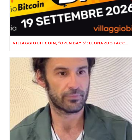
VILLAGGIO BITCOIN, “OPEN DAY 5”: LEONARDO FACCO OSPITE A BRESCIA