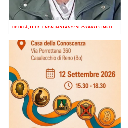
LIBERTÀ, LE IDEE NON BASTANO! SERVONO ESEMPI E UN PO’ DI COERENZA