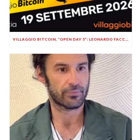
VILLAGGIO BITCOIN, “OPEN DAY 5”: LEONARDO FACCO OSPITE A BRESCIA