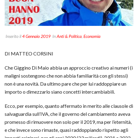
Inserito il
4 Gennaio 2019
In
Anti & Politica
,
Economia
DI MATTEO CORSINI
Che Giggino Di Maio abbia un approccio creativo ai numeri (i
maligni sostengono che non abbia familiarità con gli stessi)
non è una novità. Da ultimo pare che per lui raddoppiare un
importo o dimezzarlo siano concetti intercambiabili.
Ecco, per esempio, quanto affermato in merito alle clausole di
salvaguardia sull’IVA, che il governo del cambiamento aveva
promesso di rimuovere non solo per il 2019, ma per l’eternità,
e che invece sono rimaste, quasi raddoppiando rispetto agli
importi originari, per gli anni 2020 (23 miliardi), 2021 e 2022