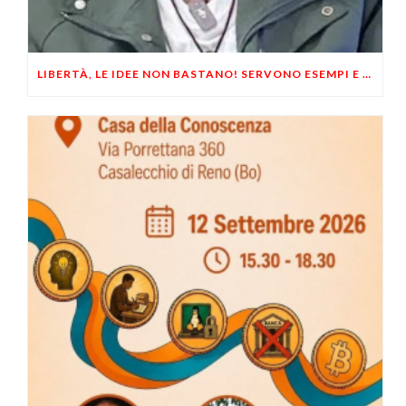
LIBERTÀ, LE IDEE NON BASTANO! SERVONO ESEMPI E UN PO’ DI COERENZA