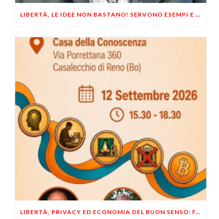
LIBERTÀ, LE IDEE NON BASTANO! SERVONO ESEMPI E UN PO’ DI COERENZA
LIBERTÀ, PRIVACY ED ECONOMIA DEL BUON SENSO: FACCO E MUSUMECI A CASALECCHIO DI RENO (BO)