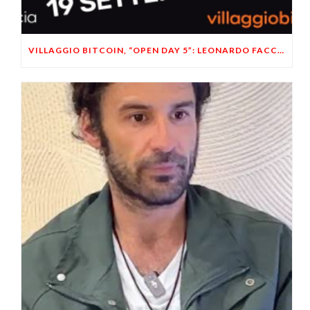
VILLAGGIO BITCOIN, “OPEN DAY 5”: LEONARDO FACCO OSPITE A BRESCIA