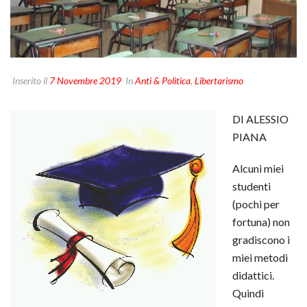
Inserito il
7 Novembre 2019
In
Anti & Politica
,
Libertarismo
DI ALESSIO
PIANA
Alcuni miei
studenti
(pochi per
fortuna) non
gradiscono i
miei metodi
didattici.
Quindi