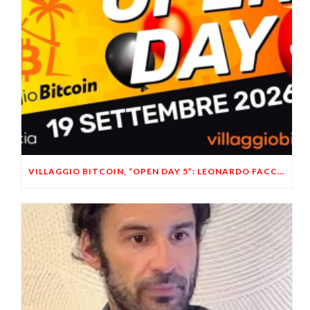
VILLAGGIO BITCOIN, “OPEN DAY 5”: LEONARDO FACCO OSPITE A BRESCIA