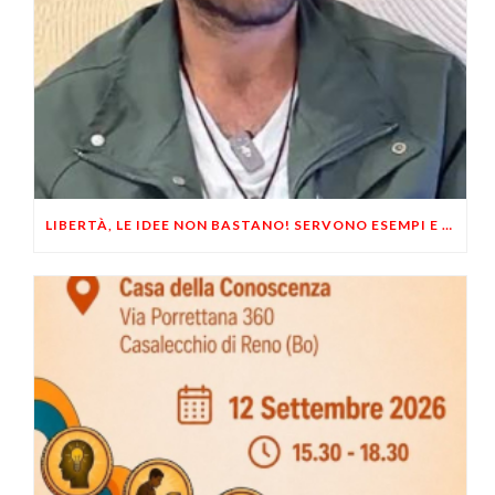
LIBERTÀ, LE IDEE NON BASTANO! SERVONO ESEMPI E UN PO’ DI COERENZA