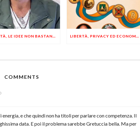
LIBERTÀ, LE IDEE NON BASTANO! SERVONO ESEMPI E UN PO’ DI COERENZA
LIBERTÀ, PRIVACY ED ECONOMIA DEL BUON SENSO: FACCO E MUSUMECI A CASALECCHIO DI RENO (BO)
COMMENTS
0
i energia, e che quindi non ha titoli per parlare con competenza. Il
nghissima data. E poi il problema sarebbe Gretuccia bella. Ma per