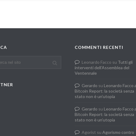
RCA
COMMENTI RECENTI
Leonardo Facco
su
Tutti gli
interventi dell’Assemblea del
Ventennale
RTNER
Gerardo
su
Leonardo Facco 
Bitcoin Report: la società senza
stato non è un’utopia
Gerardo
su
Leonardo Facco 
Bitcoin Report: la società senza
stato non è un’utopia
Agorist
su
Agorismo contro