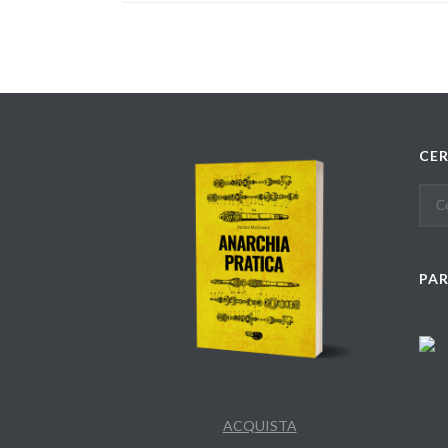
CE
PA
ACQUISTA