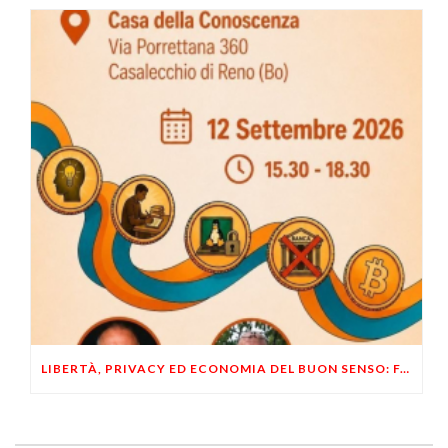
LIBERTÀ, PRIVACY ED ECONOMIA DEL BUON SENSO: FACCO E MUSUMECI A CASALECCHIO DI RENO (BO)