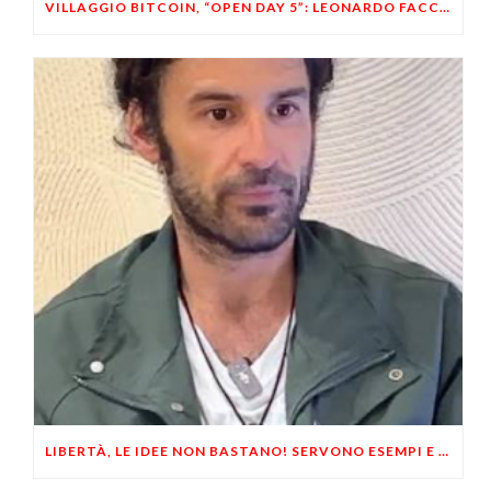
VILLAGGIO BITCOIN, “OPEN DAY 5”: LEONARDO FACCO OSPITE A BRESCIA
LIBERTÀ, LE IDEE NON BASTANO! SERVONO ESEMPI E UN PO’ DI COERENZA