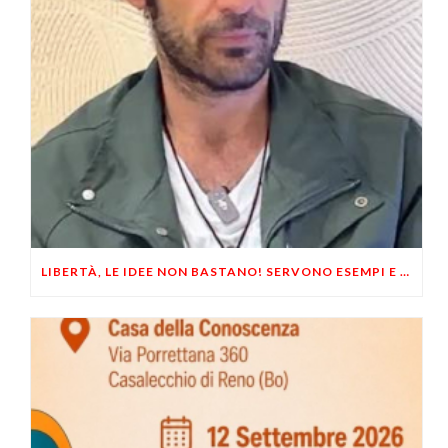
LIBERTÀ, LE IDEE NON BASTANO! SERVONO ESEMPI E UN PO’ DI COERENZA