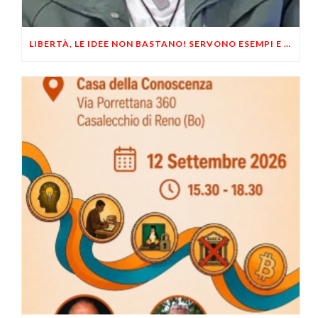
LIBERTÀ, LE IDEE NON BASTANO! SERVONO ESEMPI E UN PO’ DI COERENZA