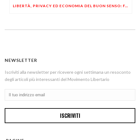
LIBERTÀ, PRIVACY ED ECONOMIA DEL BUON SENSO: FACCO E MUSUMECI A CASALECCHIO DI RENO (BO)
NEWSLETTER
Iscriviti alla newsletter per ricevere ogni settimana un resoconto
degli articoli più interessanti del Movimento Libertario