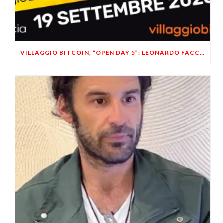
VILLAGGIO BITCOIN, “OPEN DAY 5”: LEONARDO FACCO OSPITE A BRESCIA