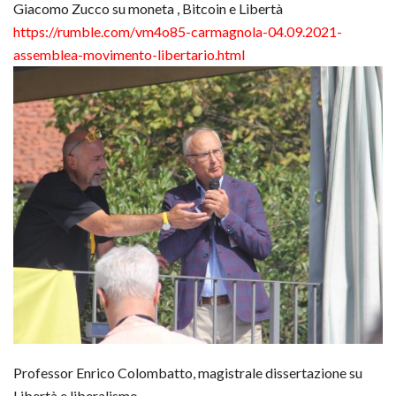
Giacomo Zucco su moneta , Bitcoin e Libertà
https://rumble.com/vm4o85-
carmagnola-04.09.2021-
assemblea-movimento-
libertario.html
Professor Enrico Colombatto, magistrale dissertazione su
Libertà e liberalismo