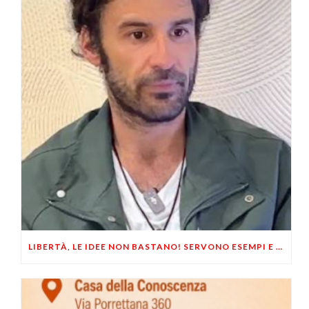
LIBERTÀ, LE IDEE NON BASTANO! SERVONO ESEMPI E UN PO’ DI COERENZA