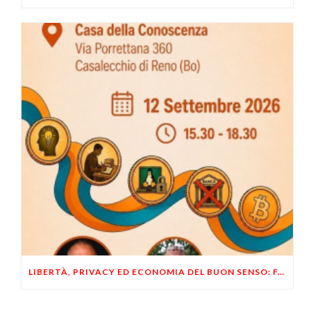
LIBERTÀ, PRIVACY ED ECONOMIA DEL BUON SENSO: FACCO E MUSUMECI A CASALECCHIO DI RENO (BO)