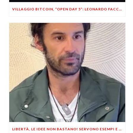
VILLAGGIO BITCOIN, “OPEN DAY 5”: LEONARDO FACCO OSPITE A BRESCIA
LIBERTÀ, LE IDEE NON BASTANO! SERVONO ESEMPI E UN PO’ DI COERENZA