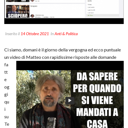
Inserito il
14 Ottobre 2021
In
Anti & Politica
Ci siamo, domani è il giorno della vergogna ed ecco puntuale
un video di Matteo
con rapidissime risposte alle domande
fa
tt
e
og
gi
qu
i
su
Te